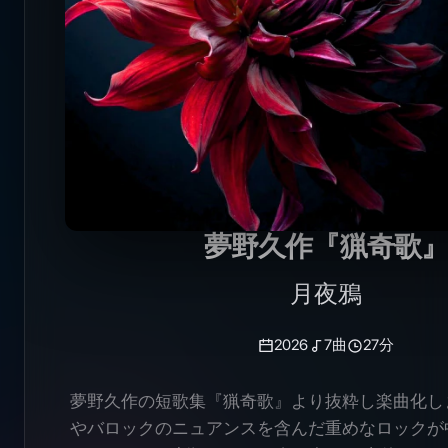
夢野久作『猟奇歌
月夜鴉
2026
7
曲
27分
夢野久作の短歌集『猟奇歌』より抜粋し楽曲化し
やバロックのニュアンスを含んだ重めなロックが