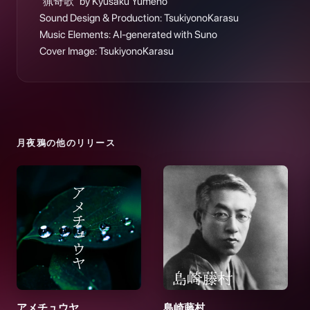
“猟奇歌” by Kyusaku Yumeno

Sound Design & Production: TsukiyonoKarasu

Music Elements: AI-generated with Suno

Cover Image: TsukiyonoKarasu
月夜鴉
の他のリリース
アメチュウヤ
島崎藤村