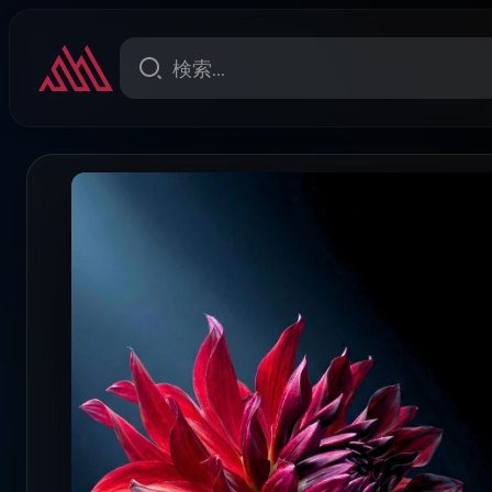
imeline 〈タイムラインの亡霊〉