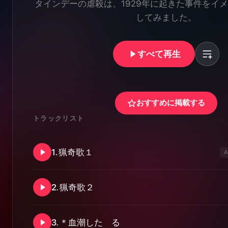
タインデーの虐殺は、1929年に起きた事件をイ
してみました。
すべて再生
おすすめに掲載する
トラックリスト
1
.
猟奇歌１
A
2
.
猟奇歌２
3
.
＊血潮したゝる