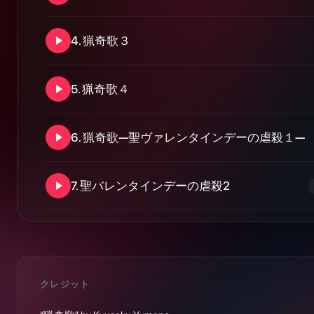
4
.
猟奇歌３
5
.
猟奇歌４
6
.
猟奇歌—聖ヴァレンタインデーの虐殺１—
7
.
聖バレンタインデーの虐殺2
クレジット