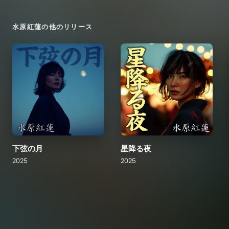
水原紅蓮
の他のリリース
下弦の月
星降る夜
2025
2025