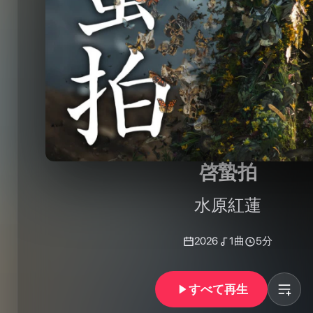
啓蟄拍
水原紅蓮
2026
1
曲
5分
すべて再生