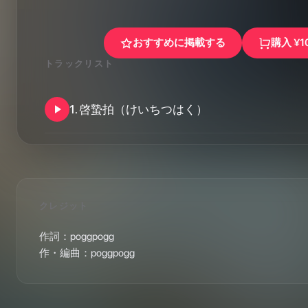
おすすめに掲載する
購入
¥1
トラックリスト
1
.
啓蟄拍（けいちつはく）
クレジット
作詞：poggpogg

作・編曲：poggpogg 