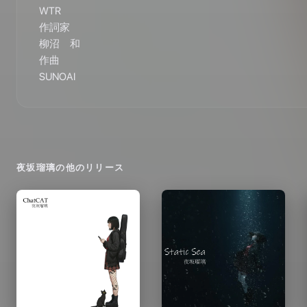
WTR

作詞家

柳沼　和

作曲

SUNOAI
夜坂瑠璃
の他のリリース