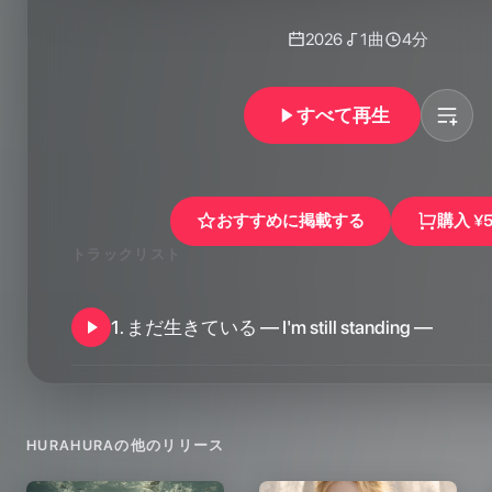
2026
1
曲
4分
すべて再生
おすすめに掲載する
購入
¥
トラックリスト
1
.
まだ生きている ― I'm still standing ―
HURAHURA
の他のリリース