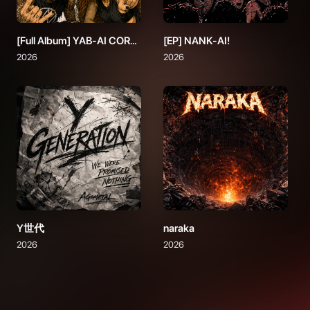
[Full Album] YAB-AI CORE (Loud Side)
[EP] NANK-AI!
2026
2026
Y世代
naraka
2026
2026