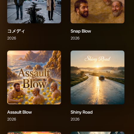
コメディ
Snap Blow
2026
2026
Assault Blow
Shiny Road
2026
2026