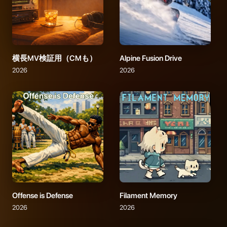
横長MV検証用（CMも）
Alpine Fusion Drive
2026
2026
Offense is Defense
Filament Memory
2026
2026