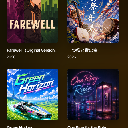
Farewell（Orginal Version）
一つ祭と音の奏
2026
2026
Green Horizon
One Ring for the Rain