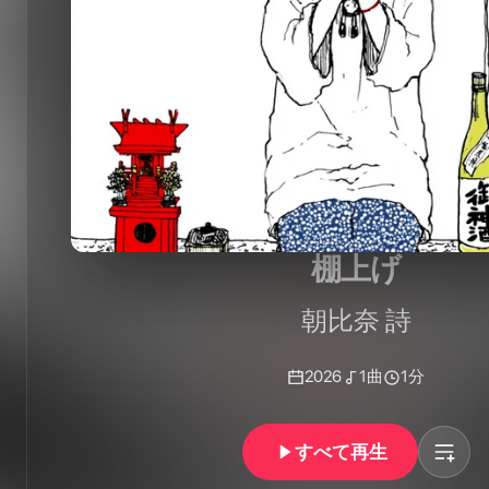
棚上げ
朝比奈 詩
2026
1
曲
1分
すべて再生