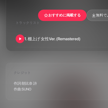
おすすめに掲載する
無料で
トラックリスト
1
.
棚上げ 女性Ver. (Remastered)
クレジット
作詞:朝比奈 詩

作曲:SUNO