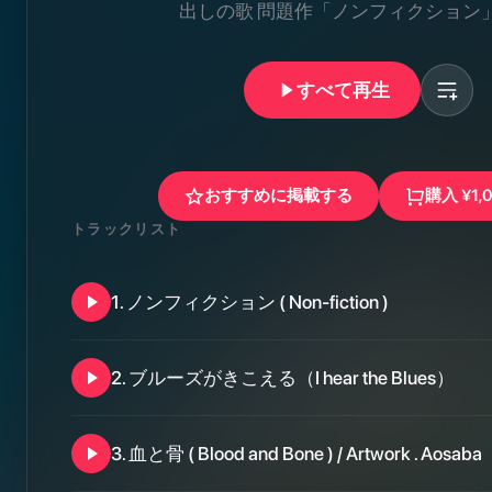
出しの歌 問題作「ノンフィクション
すべて再生
おすすめに掲載する
購入
¥1,
トラックリスト
1
.
ノンフィクション ( Non-fiction )
2
.
ブルーズがきこえる（I hear the Blues）
3
.
血と骨 ( Blood and Bone ) / Artwork . Aosaba