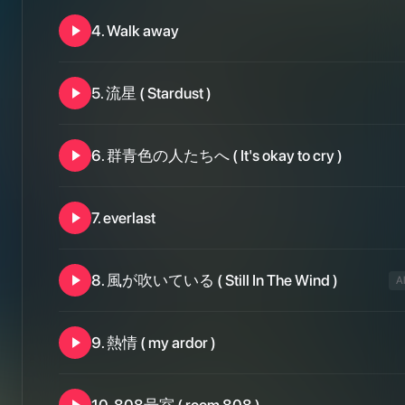
4
.
Walk away
5
.
流星 ( Stardust )
6
.
群青色の人たちへ ( It's okay to cry )
7
.
everlast
8
.
風が吹いている ( Still In The Wind )
A
9
.
熱情 ( my ardor )