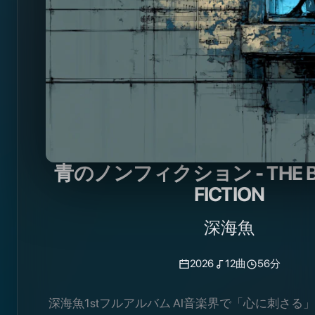
青のノンフィクション - THE BL
FICTION
深海魚
2026
12
曲
56分
深海魚1stフルアルバム AI音楽界で「心に刺さる