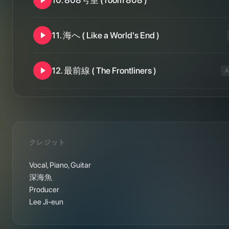
10
.
808号室 ( room 808 )
11
.
海へ ( Like a World's End )
12
.
最前線 ( The Frontliners )
A
クレジット
Vocal, Piano, Guitar

深海魚

Producer

Lee Ji-eun