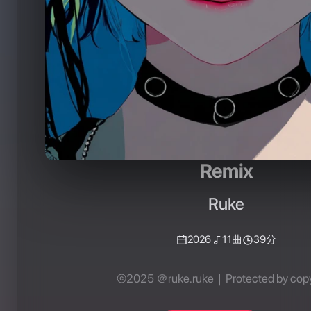
Remix
Ruke
2026
11
曲
39分
©2025 ＠ruke.ruke｜Protected by copy