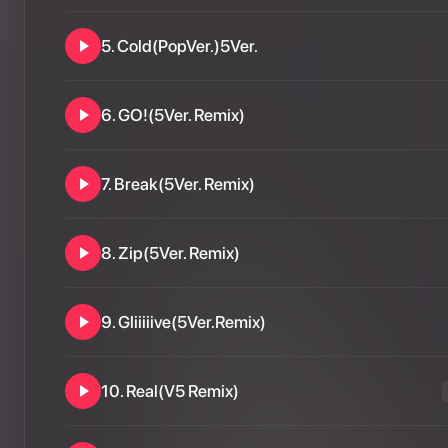
5
.
Cold(PopVer.)5Ver.
6
.
GO!(5Ver. Remix)
7
.
Break(5Ver. Remix)
8
.
Zip(5Ver. Remix)
9
.
Gliiiiive(5Ver.Remix)
10
.
Real(V5 Remix)