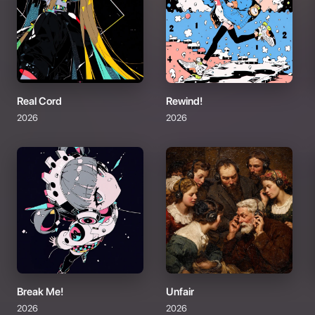
Real Cord
Rewind!
2026
2026
Break Me!
Unfair
2026
2026