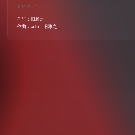
クレジット
作詞：旧雅之

作曲：udio、旧雅之