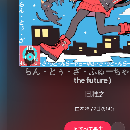
らん・とぅ・ざ・ふゅーちゃー（
the future）
旧雅之
2025
3
曲
14分
すべて再生