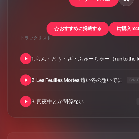
おすすめに掲載する
購入
¥4
トラックリスト
1
.
らん・とぅ・ざ・ふゅーちゃー（run to the futu
2
.
Les Feuilles Mortes 遠い冬の想いでに
Folk-F
3
.
真夜中とか関係ない