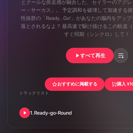
とクールな疾走感が融合した、セイラーのアグレ
ー・サーカス」。 予定調和を破壊して加速する
性抜群の「Ready... Go!」があなたの脳内をアッ
落とされるなよ？ 最高速で駆け抜けるこの軌道
すぐ同期（シンクロ）して！
すべて再生
おすすめに掲載する
購入
¥1
トラックリスト
1
.
Ready-go-Round