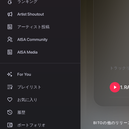
収益化
AISAのある風景
お店でAISA
トラック
緊急放送
プレイヤーウィジェット
1
.
R
よくある質問
ヘルプセンター
BITO
の他のリリー
ステーション