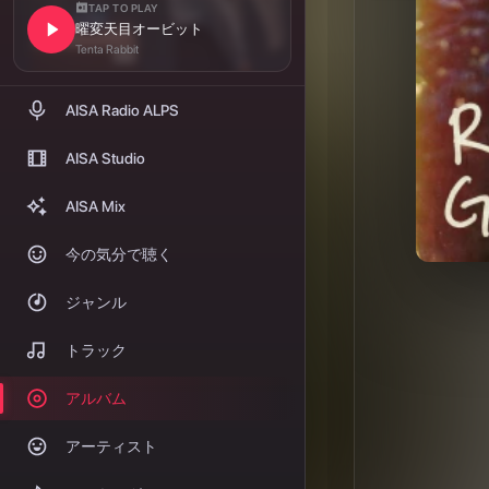
履歴
ポートフォリオ
AISA ARTIST CARD
ARTIST CARDを作る
AISA Hz（トークン）とは
サポーター制度
AISA Studioとは
AISA Studio価格改定
AISA Mixとは