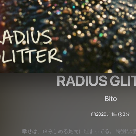
RADIUS GLI
Bito
2026
1
曲
3分
幸せは、踏みしめる足元に埋まってる。 特別な理
しい毎日がすべてだよ。Happiness is buried right beneath
a grand reason. This radiant everyday lif