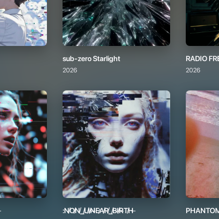
sub-zero Starlight
RADIO F
2026
2026
:N̸O̸N̸_̸L̸I̷N̶E̷A̸R̸_̸B̵I̸R̶T̸H̵
PHANTOM
2026
2026