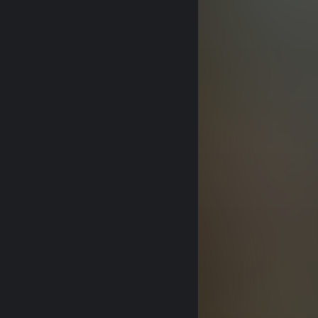
人気トラック
With the Sunrise（Miracle Version）
1
355
COME COME（Vagienti）
INTO THE EARTH
2
216