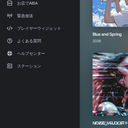
Blue and Spring
2026
N̸O̵I̸S̸E̸_̸V̴E̵L̸O̷C̸I̸T̶Y̵
2026