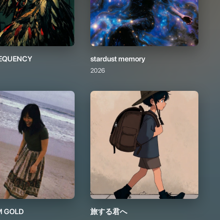
REQUENCY
stardust memory
2026
 GOLD
旅する君へ
2026