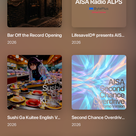
Bar Off the Record Opening
LifesaveID® presents AISA Radio ALPS
2026
2026
Sushi Ga Kuitee English Version
Second Chance Overdrive - MV Promo Version
2026
2026