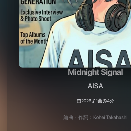
Midnight Signal
AISA
2026
1
曲
4分
編曲・作詞：Kohei Takahashi