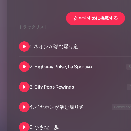
おすすめに掲載する
トラックリスト
1
.
ネオンが滲む帰り道
2
.
Highway Pulse, La Sportiva
S
3
.
City Pops Rewinds
4
.
イヤホンが滲む帰り道
Contempora
5
.
小さな一歩