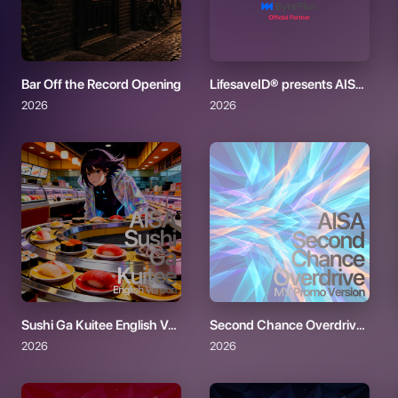
Bar Off the Record Opening
LifesaveID® presents AISA Radio ALPS
2026
2026
Sushi Ga Kuitee English Version
Second Chance Overdrive - MV Promo Version
2026
2026