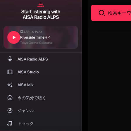
TAP TO PLAY
Riverside Time＃4
Tokyo Groove Collective
AISA Radio ALPS
AISA Studio
AISA Mix
今の気分で聴く
ジャンル
トラック