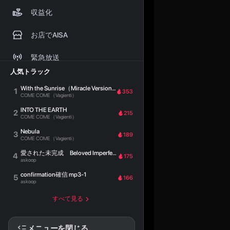
収益化
お店でAISA
緊急放送
人気トラック
プレイヤーウィジェット
With the Sunrise（Miracle Version）
1
353
COME COME（Vagienti）
よくある質問
INTO THE EARTH
2
215
COME COME（Vagienti）
ヘルプセンター
Nebula
3
189
COME COME（Vagienti）
ステーション
愛された未完成 Beloved Imperfection
4
175
askoop
confirmation確信 mp3-1
5
166
askoop
すべて見る
メニューを閉じる