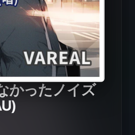
なかったノイズ
AU)
手は、TONAU(唱)です。