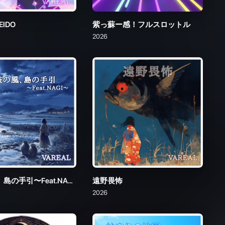
壱岐の風、島の手引〜Feat.NAGI〜
遠野畏怖
2026