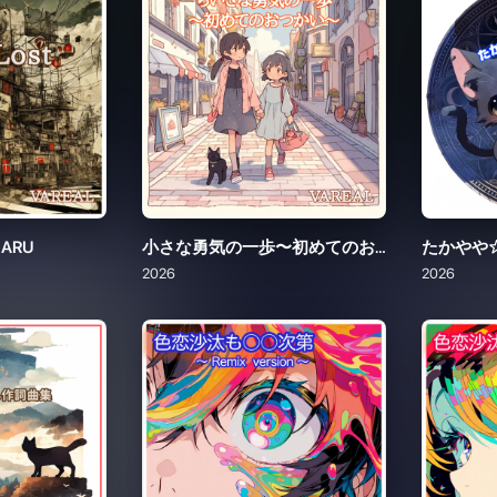
 HARU
小さな勇気の一歩〜初めてのおつかい〜
たかやや
2026
2026
詞曲集
色恋沙汰も○○次第〜Remix version〜
色恋沙汰
2026
2026