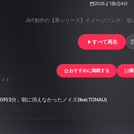
すべて再生
おすすめに掲載する
購
リスト
0時3分」朝に消えなかったノイズ(feat.TONAU)