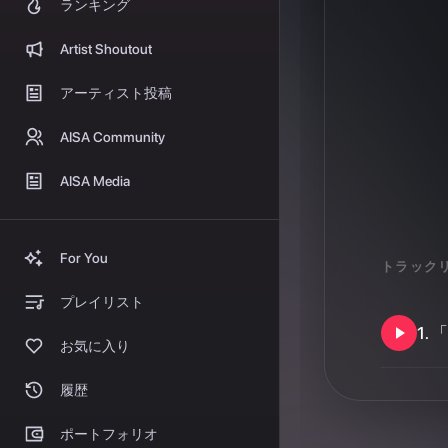
収益化
お店でAISA
緊急放送
トラック
プレイヤーウィジェット
1
.
「
よくある質問
ヘルプセンター
ステーション
クレジット
lyrics：JNT