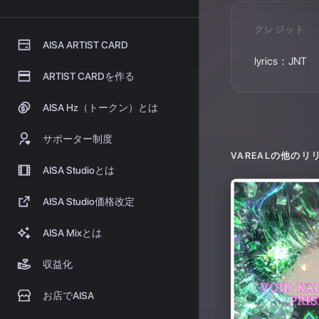
VAREAL
の他のリ
Untitled Release
2026