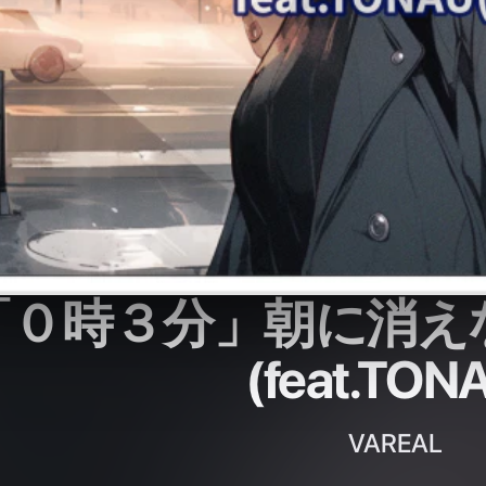
「０時３分」朝に消え
(feat.TON
VAREAL
2026
1
曲
4分
JNT創作の【界シリーズ】イメージソング。 歌い