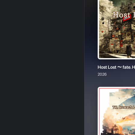
Host Lost 〜 fate.
2026
TK. kuwaさん作
2026