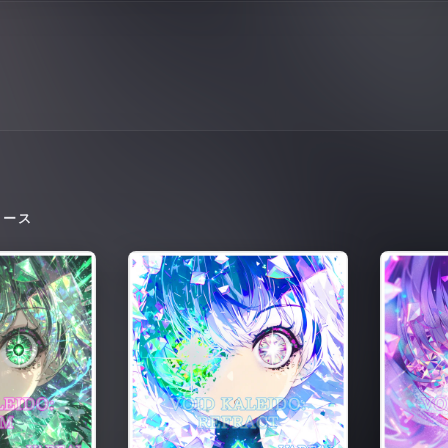
リース
VOID KALEIDO - REFRACT -
VOID KAL
2026
2026