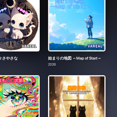
☆さやさな
始まりの地図 ～Map of Start～
2026
も○○次第
黒猫日和〜A remake 2026〜
2026