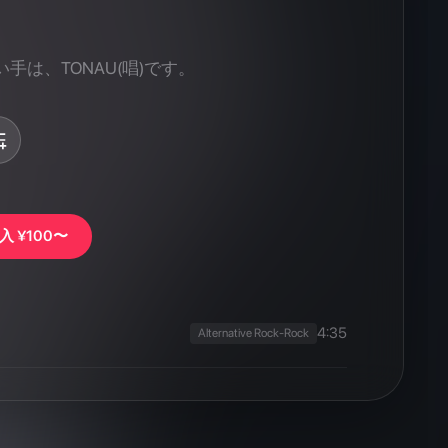
入
¥100〜
4:35
Alternative Rock-Rock