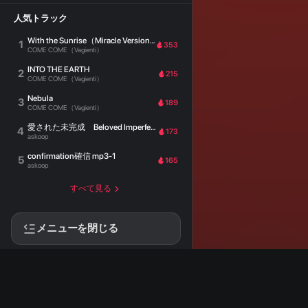
人気トラック
With the Sunrise（Miracle Version）
1
353
COME COME（Vagienti）
INTO THE EARTH
2
215
COME COME（Vagienti）
Nebula
3
189
COME COME（Vagienti）
愛された未完成 Beloved Imperfection
4
173
askoop
confirmation確信 mp3-1
5
165
askoop
すべて見る
メニューを閉じる