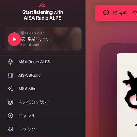
TAP TO PLAY
恋…卒業…します-
Luna★black
AISA Radio ALPS
AISA Studio
AISA Mix
今の気分で聴く
ジャンル
トラック