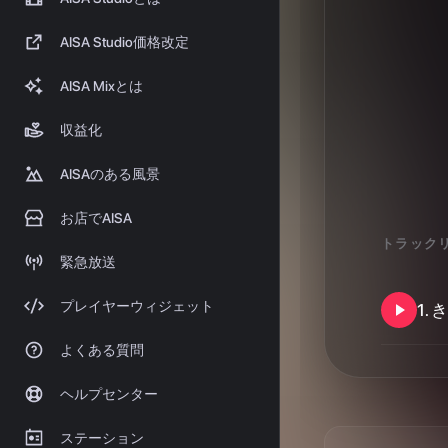
収益化
AISAのある風景
お店でAISA
トラック
緊急放送
プレイヤーウィジェット
1
.
き
よくある質問
ヘルプセンター
ステーション
クレジット
Yu_My_Love