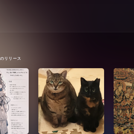
のリリース
きみのなまえは「ふゆ」
仏説阿弥
2026
2026