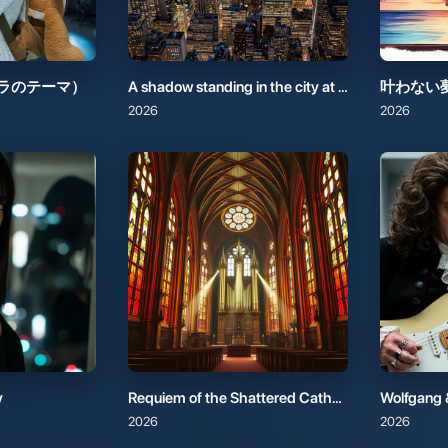
2026
2026
y
Requiem of the Shattered Cathedral
Wolfgang 
2026
2026