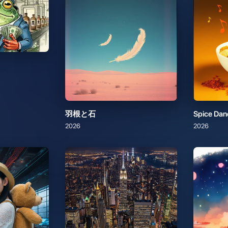
羽根と石
Spice Dan
2026
2026
ラのテーマ）
A shadow standing in the city at midnight
叶わない