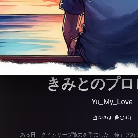
きみとのプロ
Yu_My_Love
2026
1
曲
3分
ある日、タイムリープ能力を手にした「俺」 大好
去に飛ぶ！ 書き下ろしSF小説はno
https://note.com/yu_my_love/m/m