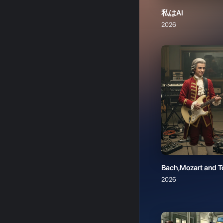
Bach,Mozart and T
2026