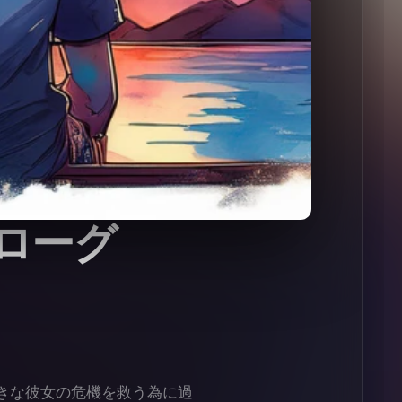
ローグ
きな彼女の危機を救う為に過
teで公開中。
30bb3cd6daad