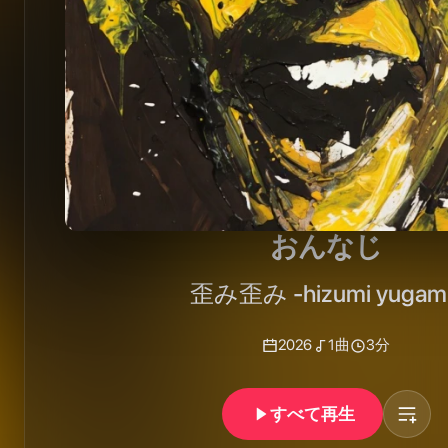
おんなじ
歪み歪み -hizumi yugam
2026
1
曲
3分
すべて再生