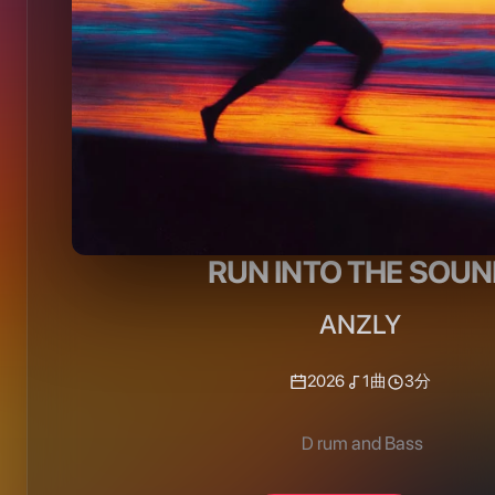
RUN INTO THE SOU
ANZLY
2026
1
曲
3分
Ｄrum and Bass