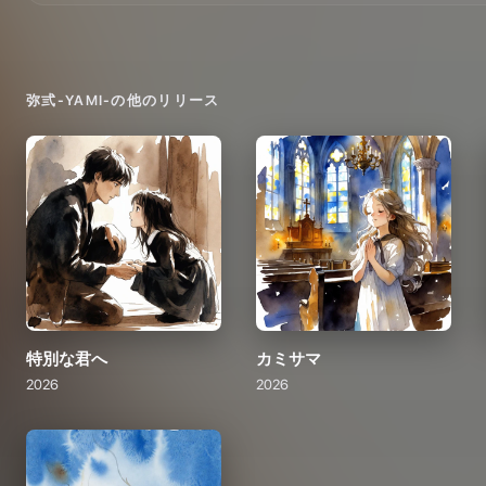
弥弎-YAMI-
の他のリリース
特別な君へ
カミサマ
2026
2026