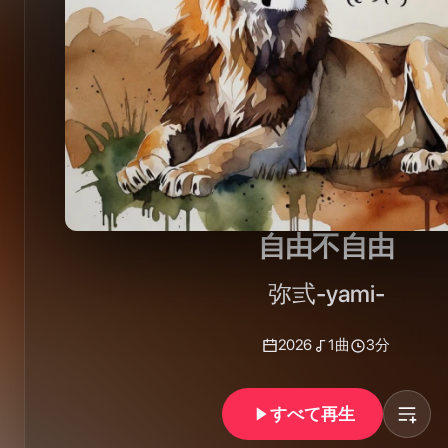
自由不自由
弥弎-yami-
2026
1
曲
3分
すべて再生