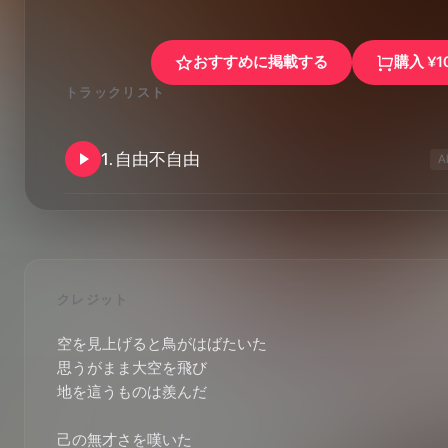
おすすめに掲載する
購入
¥1
トラックリスト
1
.
自由不自由
A
クレジット
空を見上げると鳥がはばたいた

思うがまま大空を飛び

地を這うものは羨んだ

己の無才さを嘆いた
