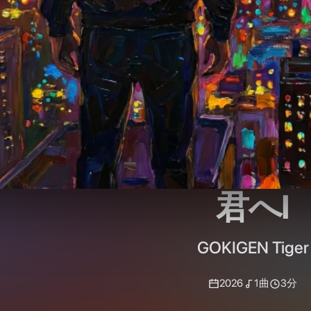
君へⅠ
GOKIGEN Tiger
2026
1
曲
3分
応援ソングです。何かを頑張っているけどまだ成
誰が見ていてくれてます。認めてくれ
すべて再生