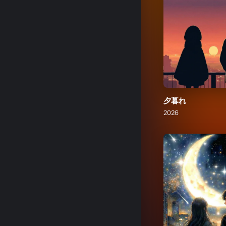
夕暮れ
2026
星かげの魔法
2026