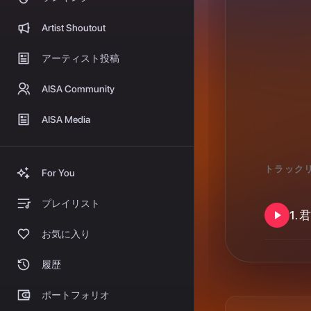
収益化
お店でAISA
緊急放送
トラック
プレイヤーウィジェット
1
.
君
よくある質問
ヘルプセンター
ステーション
クレジット
GOKIGEN Tig