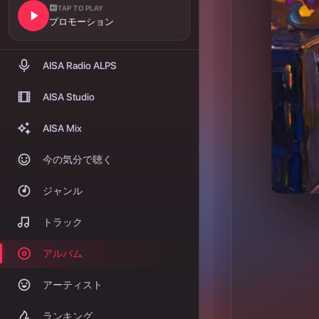
履歴
ポートフォリオ
AISA ARTIST CARD
ARTIST CARDを作る
AISA Hz（トークン）とは
サポーター制度
AISA Studioとは
AISA Studio価格改定
AISA Mixとは