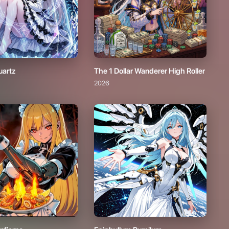
Infierno
Epiphyllum Pumilum
2026