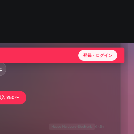
購入
¥50〜
4:05
Happy Hardcore-Electronic