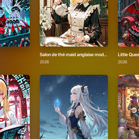
Salon de thé maid anglaise moderne et raffinée
Little Que
2026
2026
ラピスラズリの約束
2026
2026