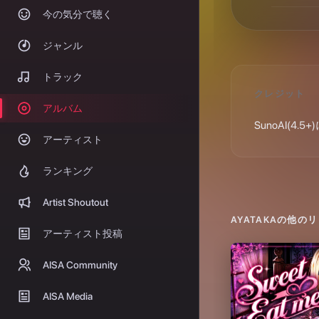
SunoAI(4.
AYATAKA
の他のリ
Sweet Eat me
2026