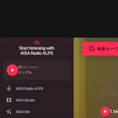
収益化
AISAのある風景
お店でAISA
緊急放送
トラック
プレイヤーウィジェット
よくある質問
1
.
Me
ヘルプセンター
ステーション
クレジット