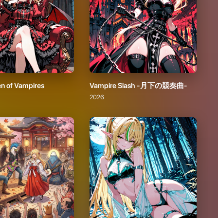
en of Vampires
Vampire Slash -月下の競奏曲-
2026
開運不可避！超初夢一富士二鷹三茄子Hardcore！
Leannán Sídhe
2026