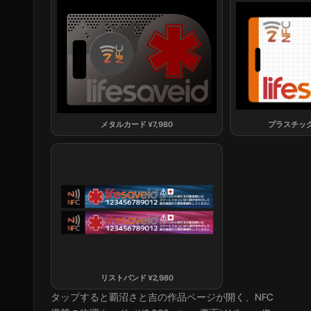
メタルカード
¥
7,980
プラスチッ
リストバンド
¥
2,980
タップすると
覇沼さと吉
の作品ページが開く、NFC