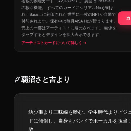
搭載の物理カード（¥2,980〜）。 裏面はLifesaveID
の救命機能。 すべてのカードにシリアルNo.が刻ま
れ、Base上に刻印された 世界に一枚のNFTが自動で
カ
付与されます。保有中は毎月AISA Hzが貯まります。
売上の一部はアーティストに還元されます。 画像を
タップするとデザインを拡大表示できます。
アーティストカードについて詳しく →
覇沼さと吉
より
幼少期より三味線を嗜む。学生時代よりビジ
ドに傾倒し、自身もバンドでボーカルを担当
散。
