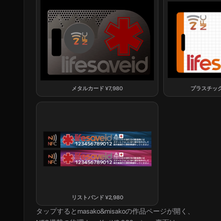
メタルカード
¥
7,980
プラスチッ
リストバンド
¥
2,980
タップすると
masako&misako
の作品ページが開く、