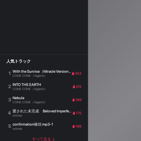
人気トラック
With the Sunrise（Miracle Version）
1
353
COME COME（Vagienti）
INTO THE EARTH
2
215
COME COME（Vagienti）
Nebula
3
189
COME COME（Vagienti）
愛された未完成 Beloved Imperfection
4
175
askoop
confirmation確信 mp3-1
5
166
askoop
すべて見る