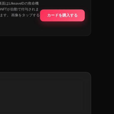
LifesaveIDの救命機
のNFTが自動で付与されま
れます。 画像をタップする
カードを購入する