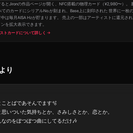
すると
Jiron
の作品ページが開く、NFC搭載の物理カード（¥2,980〜）。 裏面は
べてのカードにシリアルNo.が刻まれ、Base上に刻印された 世界に一枚
中は毎月AISA Hzが貯まります。 売上の一部はアーティストに還元さ
インを拡大表示できます。
ストカードについて詳しく →
より
ことばであそんでます🫧  

と思いついた気持ちとか、さみしさとか、恋とか。  

んなのをぽつぽつ曲にしてるだけ🎶  