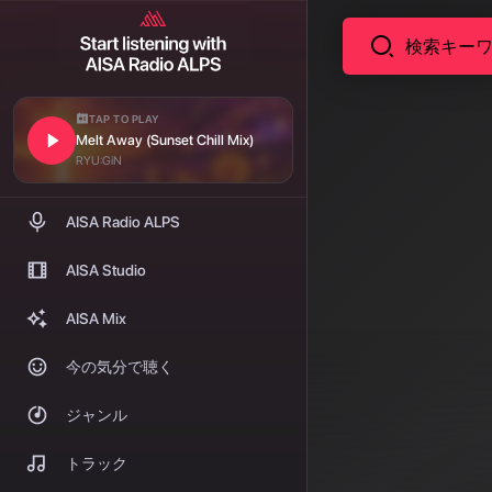
TAP TO PLAY
Melt Away (Sunset Chill Mix)
RYU:GiN
AISA Radio ALPS
AISA Studio
AISA Mix
今の気分で聴く
ジャンル
トラック