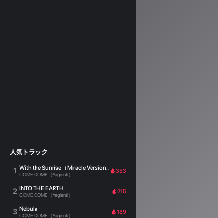
人気トラック
With the Sunrise（Miracle Version）
1
353
COME COME（Vagienti）
INTO THE EARTH
2
215
COME COME（Vagienti）
Nebula
3
189
COME COME（Vagienti）