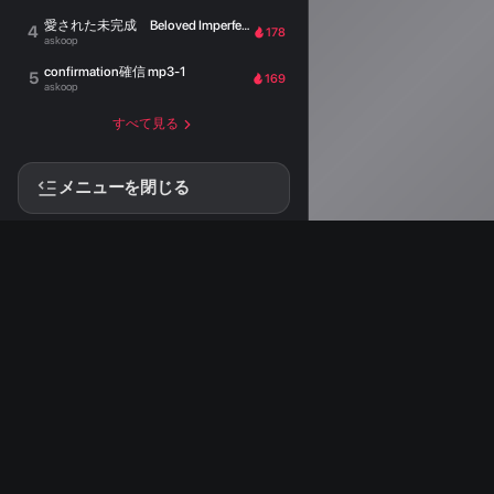
愛された未完成 Beloved Imperfection
4
178
askoop
confirmation確信 mp3-1
5
169
askoop
すべて見る
メニューを閉じる