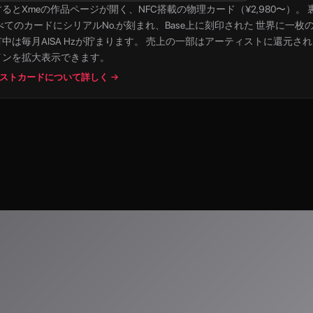
すると
Xme
の作品ページが開く、NFC搭載の物理カード（¥2,980〜）。 裏面は
べてのカードにシリアルNo.が刻まれ、Base上に刻印された 世界に一枚
中は毎月AISA Hzが貯まります。 売上の一部はアーティストに還元さ
インを拡大表示できます。
ストカードについて詳しく →