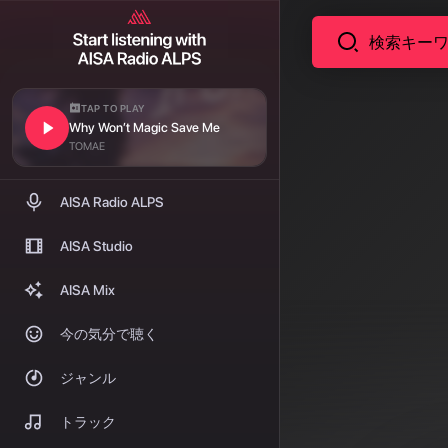
TAP TO PLAY
Why Won’t Magic Save Me
TOMAE
AISA Radio ALPS
AISA Studio
AISA Mix
今の気分で聴く
ジャンル
トラック