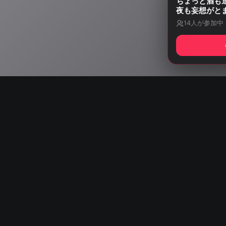
ちょっと酒も
夜も妄想がと
14
人が参加中
Start listening wit
AISA Radio ALPS