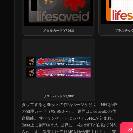
メタルカード
¥
7,980
プラスチッ
リストバンド
¥
2,980
タップすると
Shiyuki
の作品ページが開く、NFC搭載
の物理カード（¥2,980〜）。 裏面はLifesaveIDの救
命機能。 すべてのカードにシリアルNo.が刻まれ、
Base上に刻印された 世界に一枚のNFTが自動で付与
カ
されます。保有中は毎月AISA Hzが貯まります。 売