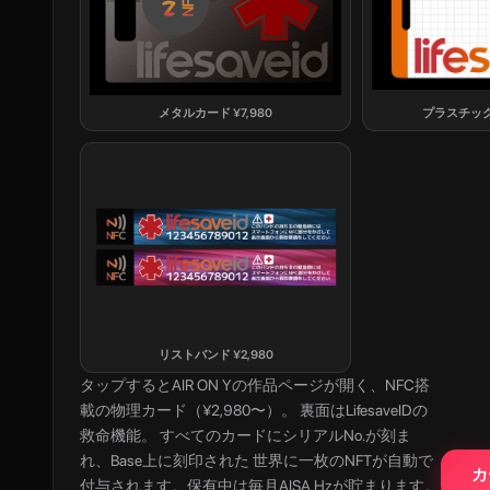
メタルカード
¥
7,980
プラスチッ
リストバンド
¥
2,980
タップすると
AIR ON Y
の作品ページが開く、NFC搭
載の物理カード（¥2,980〜）。 裏面はLifesaveIDの
救命機能。 すべてのカードにシリアルNo.が刻ま
れ、Base上に刻印された 世界に一枚のNFTが自動で
カ
付与されます。保有中は毎月AISA Hzが貯まります。