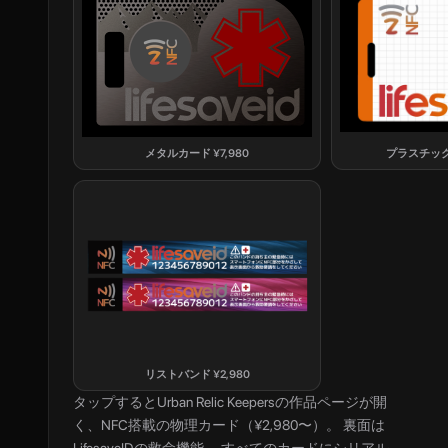
メタルカード
¥
7,980
プラスチッ
リストバンド
¥
2,980
タップすると
Urban Relic Keepers
の作品ページが開
く、NFC搭載の物理カード（¥2,980〜）。 裏面は