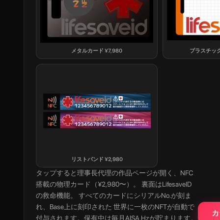
メタルカード
¥
7,980
プラスチッ
リストバンド
¥
2,980
タップすると
理事長代理
の作品ページが開く、NFC
搭載の物理カード（¥2,980〜）。 裏面はLifesaveID
の救命機能。 すべてのカードにシリアルNo.が刻ま
れ、Base上に刻印された 世界に一枚のNFTが自動で
カ
付与されます。保有中は毎月AISA Hzが貯まります。