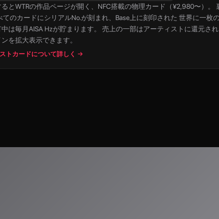
すると
WTR
の作品ページが開く、NFC搭載の物理カード（¥2,980〜）。 裏面は
べてのカードにシリアルNo.が刻まれ、Base上に刻印された 世界に一枚
中は毎月AISA Hzが貯まります。 売上の一部はアーティストに還元さ
インを拡大表示できます。
ストカードについて詳しく →