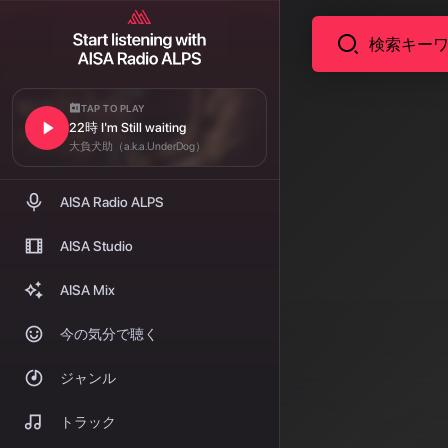
TAP TO PLAY
22時 I'm Still waiting
大負犬助（a.k.a.UnderDog）
AISA Radio ALPS
AISA Studio
AISA Mix
今の気分で聴く
ジャンル
トラック