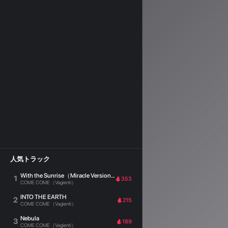
人気トラック
With the Sunrise（Miracle Version）
1
353
COME COME（Vagienti）
INTO THE EARTH
2
215
COME COME（Vagienti）
Nebula
3
189
COME COME（Vagienti）