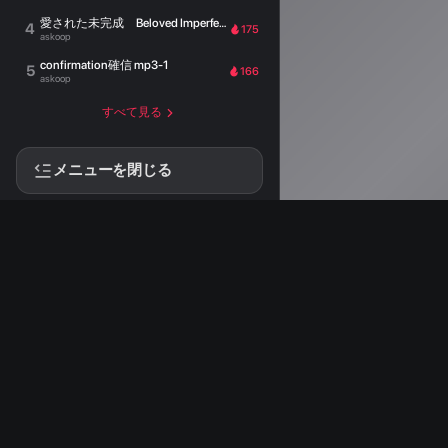
愛された未完成 Beloved Imperfection
4
175
askoop
confirmation確信 mp3-1
5
166
askoop
すべて見る
メニューを閉じる