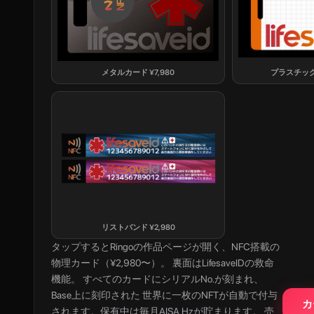
メタルカード
¥
7,980
プラスチッ
リストバンド
¥
2,980
タップすると
Ringo
の作品ページが開く、NFC搭載の
物理カード（¥2,980〜）。 裏面はLifesaveIDの救命
機能。 すべてのカードにシリアルNo.が刻まれ、
Base上に刻印された 世界に一枚のNFTが自動で付与
カ
されます。保有中は毎月AISA Hzが貯まります。 売