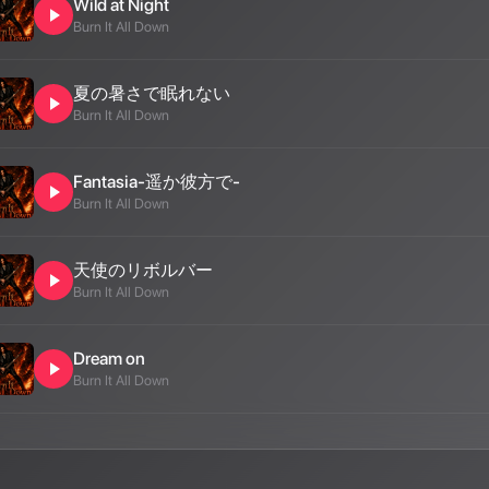
Wild at Night
Burn It All Down
夏の暑さで眠れない
Burn It All Down
Fantasia-遥か彼方で-
Burn It All Down
天使のリボルバー
Burn It All Down
Dream on
Burn It All Down