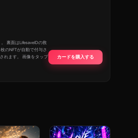
面はLifesaveIDの救
一枚のNFTが自動で付与さ
元されます。 画像をタップ
カードを購入する