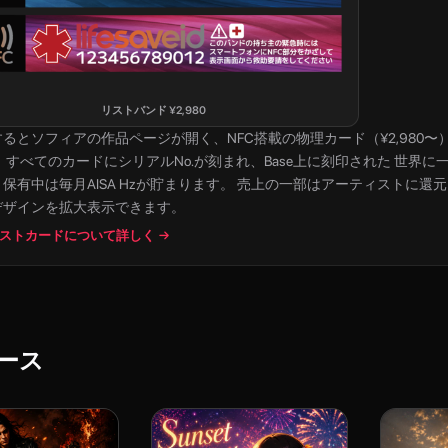
リストバンド
¥
2,980
すると
ソフィア
の作品ページが開く、NFC搭載の物理カード（¥2,980〜）。 裏
 すべてのカードにシリアルNo.が刻まれ、Base上に刻印された 世界に
保有中は毎月AISA Hzが貯まります。 売上の一部はアーティストに還
デザインを拡大表示できます。
ストカードについて詳しく →
ース