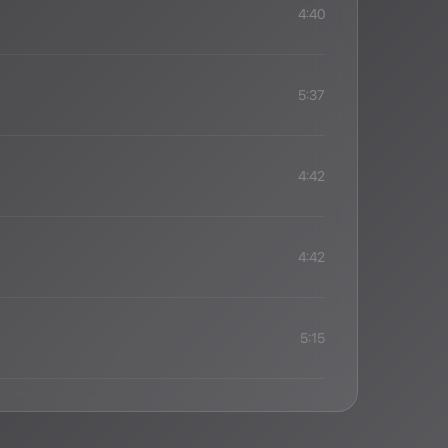
4:40
5:37
4:42
4:42
5:15