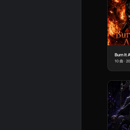
Burn It 
10
曲
·
2