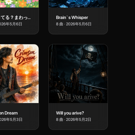
くるってる？まわってる？
Brain`s Whisper
026年5月6日
8
曲
·
2026年5月6日
on Dream
Will you arive?
026年5月3日
8
曲
·
2026年5月2日