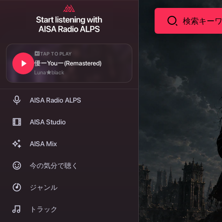
TAP TO PLAY
優ーYouー(Remastered)
Luna★black
AISA Radio ALPS
AISA Studio
AISA Mix
今の気分で聴く
ジャンル
トラック