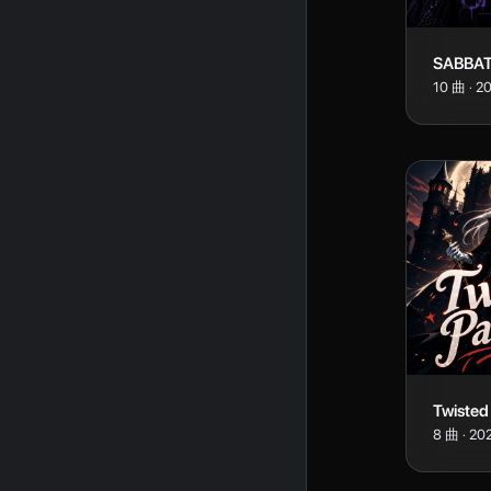
SABBA
10
曲
·
2
Twisted
8
曲
·
20