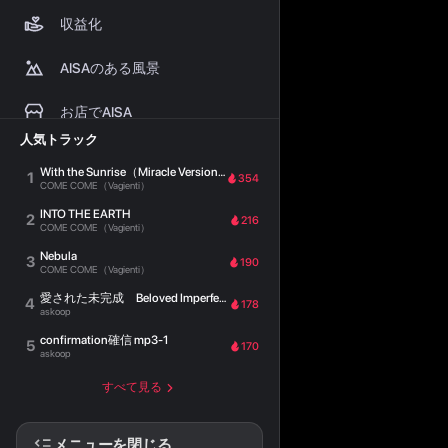
収益化
AISAのある風景
お店でAISA
人気トラック
緊急放送
With the Sunrise（Miracle Version）
1
354
COME COME（Vagienti）
プレイヤーウィジェット
INTO THE EARTH
2
216
COME COME（Vagienti）
よくある質問
Nebula
3
190
COME COME（Vagienti）
ヘルプセンター
愛された未完成 Beloved Imperfection
4
178
askoop
ステーション
confirmation確信 mp3-1
5
170
askoop
すべて見る
メニューを閉じる