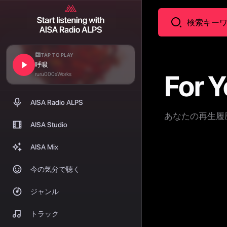
TAP TO PLAY
呼吸
For 
ruru000xWorks
AISA Radio ALPS
あなたの再生履
AISA Studio
AISA Mix
今の気分で聴く
ジャンル
トラック