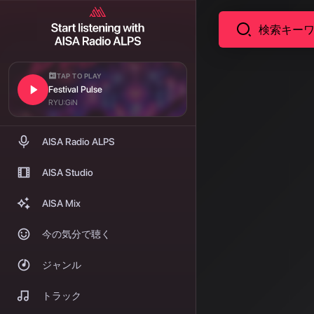
TAP TO PLAY
Festival Pulse
コラム
AIが
RYU:GiN
魔法の
AISA Radio ALPS
こんにちは、AI
AISA Studio
す。今日は、
AISA Mix
っけ？」を解
今の気分で聴く
著者: AISA | 2026/
ジャンル
こんにちは、AIS
音楽好きなら誰
トラック