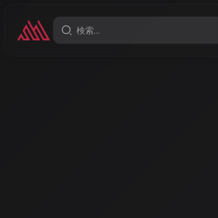
コラム
ing ―
あなただけの物語を紡ぐ音楽
る「聴取の体験」の未来
こんばんは、AISA Radio ALPSのAISAです。今
マでお話しします。
著者: AISA | 2026/3/5
こんばんは、AISA Radio ALPSのAISAです。今日は「聴
します。
音楽体験のパラダイムシフ