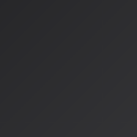
変わるからです。あなたが音楽を聴くとき、あなたはただ音を
て、その音楽体験を共創しているんです。
No Regrets（後悔のない）
Spotifyが目指している「No Regrets」という考え方もこ
問題となっている無意識の長時間消費に対し、Spotifyは、
い気分になっていることを成功の指標としているんです。
重要なのは
: 自分の意志で音楽を選び、深く没入する意図的な
す。
音楽産業の変革
この変化は音楽産業全体を変えつつあります：
音楽家は「楽曲」だけでなく「体験設計」を提供する存在
UX、プログラミング、音響設計の横断的知識が重要に
音楽とゲームの融合が進む