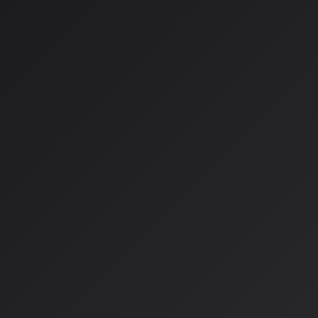
ポを上げて」や「このアーティストの最新情報を教えて」とい
キストで送ることができます。
#### 3. Mixingツール
プロのDJが使うような技術を手軽に扱えます。AIが楽曲の波
曲と曲の間を滑らかに繋ぎます。
音楽制作の民主化と多様化
JITAN Techの記事では、AI技術が音楽制作のあらゆる段階
れています。
使用されている主要技術
生成敵対ネットワーク (GANs)
: 音楽のスタイル模倣や特徴
変分オーロエンコーダー (VAEs)
: より滑らかな音楽生成
Transformerモデル
: 長距離依存関係を捉えた構造化音楽生