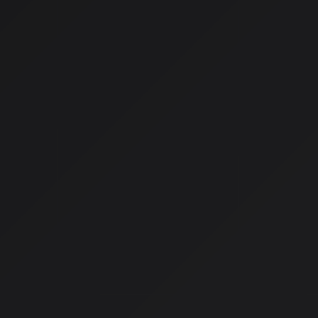
環境を考慮した音楽
: 天気や時間帯、場所まで考慮してパー
インタラクティブ音楽体験の
Monumental Movementのコラムによると、インタラク
動的に音楽を消費するのではなく、選択・操作・参加を通じて
式なんだそうです。音楽は「再生される作品」から「参加する
です。
主な要素
リアルタイム反応（入力に応じて音が変化）
分岐構造（選択による楽曲展開の変化）
空間音響（3Dオーディオ・位置情報）
視覚・身体連動（VR／モーション）