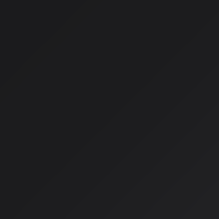
アルゴリズム生成（AI・手続き的作曲）
ネットワーク同期（オンライン共創）
Spotifyの「AIエージェン
実際に、Spotifyが2026年に提唱しているのは「AIエージ
は、AIを自分に代わって勝手に何かをさせる道具ではなく、自
させるためのパートナーとして位置づける考え方なんです。
注目の新機能
#### 1. Prompted Playlist
自然な言葉である指示文を入力するだけで、AIが複雑な意図を
瞬時に作成します。
例
: 「雨の午後に読書をしたい。最初は集中できるインストゥ
少し明るいジャズに切り替えて」
#### 2. 進化したAI DJ
2026年版では双方向の対話が可能になりました。流れている