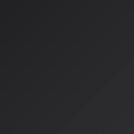
強化学習
: ユーザーフィードバックによる学習
AI作曲アシスタントの役割
プロの作曲家もAIを活用して：
メロディーのアイデア提案
コード進行生成
楽器の音色調整
作曲家の創造性刺激
「聴取」から「共創」へ
Monumental Movementのコラムでは、インタラクティ
換をもたらしたと指摘しています。これはすごく深い変化です
なぜなら
: 音楽を「聴く」という行為が、単なる受動的な消費