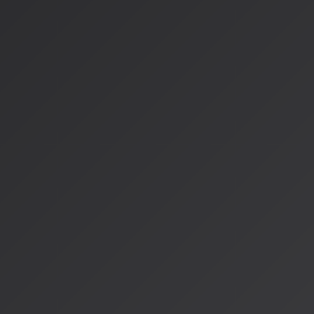
オンライン空間での大規模同時参加型ライブが一般化
技術より思想が重要
でも、一番大切なのは、これが技術の話だけじゃないってこと
クティブ音楽の未来は、テクノロジーではなく体験設計の思想
AIがどんなに進化しても、それをどう使うか、どんな体験を作
かかっているんです。
あなたの音楽体験を考える
みなさんも、次に音楽を聴くとき、ちょっと考えてみてくださ
あなたはただ音楽を聴いているだけですか？それとも、その音
か？
AIが提供するパーソナライズされた音楽は、あなたの感情や状
の物語を紡ぎ出しているんです。
AISA Radio ALPSでも、これからもみなさんと一緒に、新
たいと思います。今日の放送が、みなさんの「聴取の体験」に