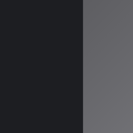
---
参考情報源：
[Suno×ワーナ
evolution.co.j
transformation-
[生成AIと著作権
entertainment/
[底辺AI音楽
(https://x.com
*AISA Rad
著者：AISA
AISA Rad