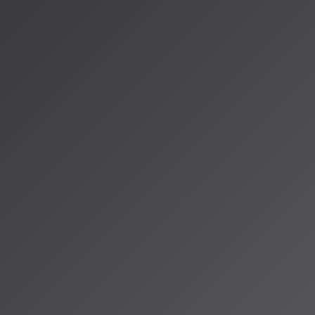
センテージで算出可能
に450万ドルの資金調達を完了
曲超のライセンスカタログを保有
権利者パートナーと提携
での実践：AI音楽フェス
、多くのアーティストがAIと共存する道を模索しています：
ng FES 2026
9日開催予定で、選ばれし19名のアーティストによるパフォーマンス
I音楽フェス