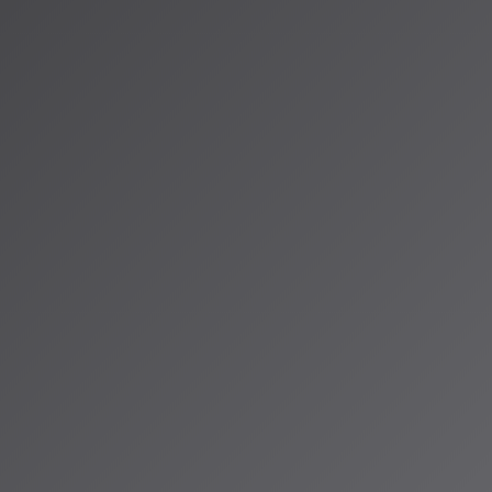
の隆盛
を提供。