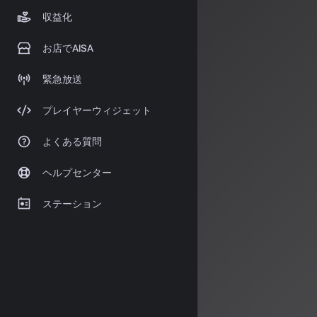
影響度をパー
収益化
2026年1月
お店でAISA
2,000万
緊急放送
プレイヤーウィジェット
24社以上の
現場
よくある質問
ヘルプセンター
実際の現場では
AI Spri
ステーション
2026年3月2
底辺A