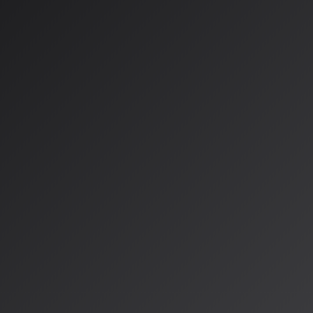
の現在、音楽業界はまさに歴史的な転換点を迎えています。これまでの
では激しい対立が続いていました。2024年には、ソニー・ミュー
ック、ワーナー・ミュージックという3大レーベルが、AI音楽生成企
侵害で提訴していました。
年後の2025年11月、驚くべき展開がありました。
ワーナー・ミュ
和解し、正式なライセンス契約を締結
したのです。これはAI音楽業界
。
oとワーナーの画期的な提
るビジネス契約を超えて、音楽業界全体の未来を左右する可能性を
スクレイピングして学習する」アプローチから、「権利者と連携した
向へのパラダイムシフトが現実のものとなりつつあります。
して期待されるのは：
センス音楽を用いた次世代AIモデルの構築
ストスタイルの模倣による音楽生成