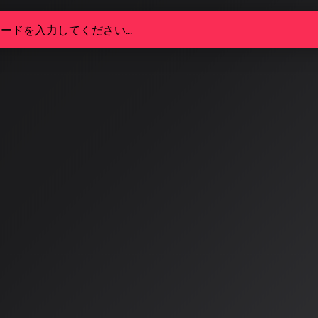
楽とアーティストの新たな共存時
協業への歴史的転換点
月の現在、音楽業界はまさに歴史的な転換点を迎えています。
音楽業界の間では激しい対立が続いていました。2024年に
ユニバーサル・ミュージック、ワーナー・ミュージックとい
生成企業のSunoとUdioを著作権侵害で提訴していました。
3/8
的な転換点：対立から協