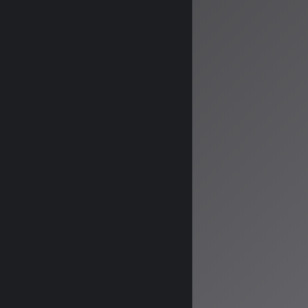
アーティスト
適切な収益分
音楽の本質的
AI音楽の感
しかし、業界全
心強い兆候です
結論
AIはあくまで
のは、技術と人
音楽を愛するす
ロのアーティス
ら、より豊かな