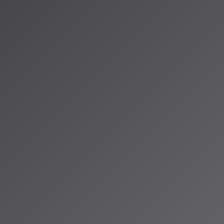
インフェスで、SunoやUdioを使用したネタ曲必須のルール。
のアーティスト参加
度」を申告（平均8.0前後）
上がりを見せるコミュニティ
な創作機会の拡大
り、音楽クリエイターにとって新たな創作機会が生まれます：
ックス制作
：アーティスト公認のリミックスが可能に
の新曲制作
：著作権を気にせずスタイルを参考にした創作
ョン風楽曲
：複数アーティストの要素を組み合わせた作品
eやTikTokで活動するクリエイターにとって、これまで著作権を気に
、正式な許可のもとで活用できるようになることは大きな変化です
課題と未来への展望
課題も存在します：