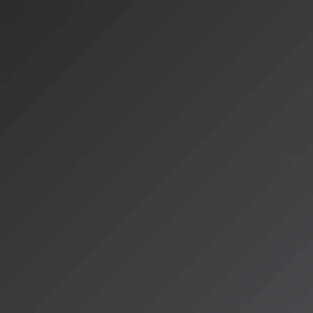
スト要素の組み合わせたマッシュアップ
ージメントのための新しい創作体験
で「世界で最も才能のあるミュージシャンたちとのコラボレーショ
に可能な限り最大の音楽権利保護システムを構築する」と述べ、ア
に据えた協業であることを強調しています。
リビューション技術：AI
A鑑定」
る画期的な技術も登場しています。
Musical AI
という企業が開発し
AIが生成した音楽の「どこから来たか」を特定するシステムです。
：
楽のどの部分がどの元データから影響を受けたかを解析