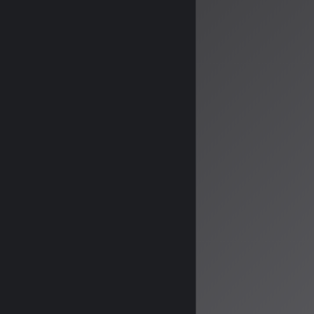
ユニークなオンラ
102人以上
各々が「底辺
自虐的な盛り
新た
今回の提携によ
1.
合法的なリミ
2.
スタイル模倣
3.
コラボレーシ
特にYouTub
った楽曲要素を
残る
新たな時代には