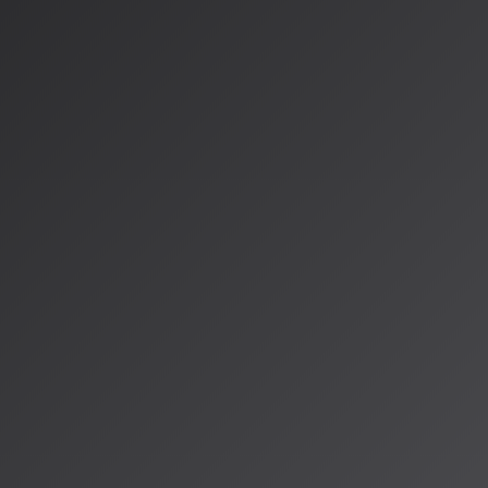
数年間、AI企業
ジック、ユニバー
業のSunoと
ージック・グルー
における極めて重
携
秘めています。
アセットをAI