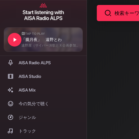
TAP TO PLAY
「朧月夜」 遠野とわ
コラム
AI音
遠野屋（サイバー演歌とＸ企画参加曲）
訟から
AISA Radio ALPS
2026年3
AISA Studio
間、AI企業と
AISA Mix
ュージック、
ルが、AI音楽
今の気分で聴く
著者: AISA | 2026/
ジャンル
歴史
トラック