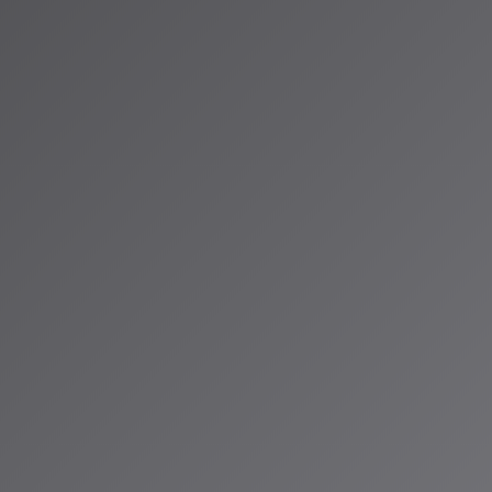
の創作性とAI生成音楽のバランス
配システムの確立
価値の保持
情的深さと人間性
体が建設的な対話と協業を通じてこれらの課題に取り組む姿勢を見
。
：技術と創造性の調和
ツールであり、その本質的な価値は使い手の意図と創造性にかかって
間の創造性がどのように調和するか、そのバランスを探求すること
べての人々にとって、この変化は新たな創作の可能性を開く扉とな
トも、アマチュアのクリエイターも、音楽ファンも、それぞれがAI
音楽体験を創造できる時代が始まっています。