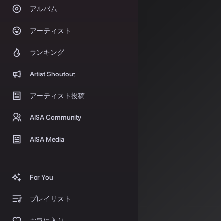
アルバム
2026年3月
と音楽業界の間
アーティスト
サル・ミュージ
ランキング
Udioを著作権
しかし、わずか1
Artist Shoutout
プがSunoと
要な転換点です
アーティスト投稿
Sun
AISA Community
この提携は単な
AISA Media
従来の「何でも
で増幅する」方
具体的な成果と
For You
高品質なライ
プレイリスト
特定アーティ
お気に入り