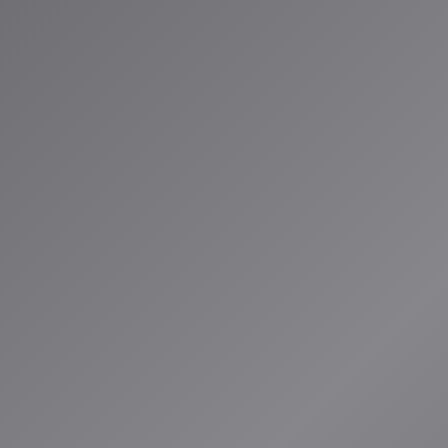
-
ia.jp/tech-
楽しみに！*
ID®」のAIスペ