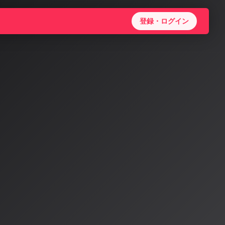
登録・ログイン
代：訴
これまでの数年
は、ソニー・ミ
う3大レーベ
業へ