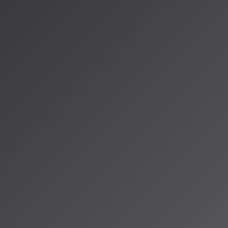
ンや交流の機会
ーティストの権
音楽の
たアトリビュー