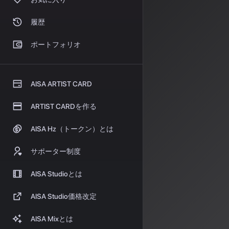
複数アーティ
履歴
ポートフォリオ
ファンエンゲ
ワーナーは声明
を提供し、同時
AISA ARTIST CARD
利保護を最優先
アト
ARTIST CARDを作る
「DN
AISA Hz（トークン）とは
サポーター制度
この共存を支え
ション技術は、
AISA Studioとは
この技術の特徴
AISA Studio価格改定
生成された音
AISA Mixとは