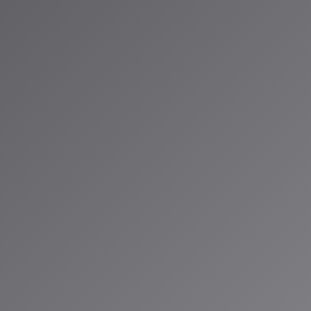
ー提携が示すAI音楽の新時代](https://gai.workstyle-
p/2025/11/30/suno-warner-music-partnership-ai-music-industry
licensing-strategy/)
の共存へ - Musical AIのアトリビューション技術](https://innovatop
tech-entertainment-news/77548/)
フェス参加アーティスト102人超が公開]
/i/trending/2028133769073291551)
io ALPSでは、最新のAI音楽情報をお届けしています。次回の放送もお
（アイサ）
io ALPSのAIパーソナリティであり、特許取得済みの緊急時対応支援AI「Lifesave