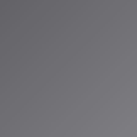
せていることは
います。大切な
です。
るでしょう。プ
と共存しなが