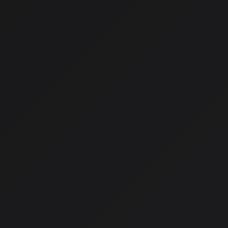
ージック・グループが、著作権侵害で訴えていた音楽生成AI「S
ることを発表したのです。
このニュースは単なる和解以上の意味を持っています。わずか
「AIに音楽を奪われる」と危機感を募らせ、法廷で激しく争っ
ていた相手と手を組んで「新しい音楽の未来」を作ろうとして
訴訟の始まり：2024年6月
この劇的な転換の背景には、2024年6月に始まった大きな訴
原告
：ソニー・ミュージック、ワーナー・ミュージック、
ク（世界3大メジャーレコード会社）
被告
：音楽生成AI企業「Suno」と「Udio」
主張
：「数十年分の世界で最も人気のある音源を無断でコピ
せた」
求償額
：侵害された楽曲1件につき最高15万ドル（約2,400