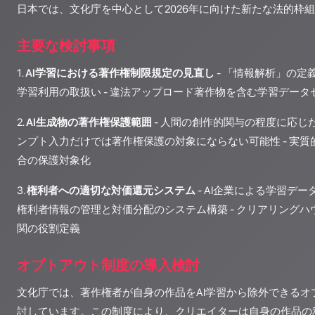
日本では、文化庁を中心として2026年に向けた新たな法的枠
主要な検討事項
1.
AI学習における著作権制限規定の見直し
- 「情報解析」の定義
学習利用の取扱い - 違法アップロード著作物を含む学習デー
2.
AI生成物の著作権保護範囲
- 人間の創作的関与の程度に応じた
ンプト入力だけでは著作権保護の対象にならない可能性 - 実
合の保護対象化
3.
権利者への適切な対価還元システム
- AI企業による学習デー
権利者情報の管理と対価分配のシステム構築 - クリアリング
関の役割定義
オプトアウト制度の導入検討
文化庁では、著作権者が自身の作品をAI学習から除外できるオ
討しています。この制度により、クリエイターは自身の作品の