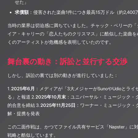
せた」
求償額
：侵害された楽曲1件につき最高15万ドル（約2,400
当時の業界は切迫感に満ちていました。チャック・ベリーの「ジョ
イア・キャリーの「恋人たちのクリスマス」に酷似した楽曲をA
くのアーティストが危機感を表明していたのです。
舞台裏の動き：訴訟と並行する交渉
しかし、訴訟の裏では別の動きが進行していました：
1.
2025年6月
：メディアが「3大メジャーがSunoやUdioとラ
る」と報道 2.
2025年10月末
：ユニバーサル・ミュージック・グ
的合意を締結 3.
2025年11月25日
：ワーナー・ミュージック・グ
解・提携を発表
この二面作戦は、かつてファイル共有サービス「Napster」
戦略と酷似しています。