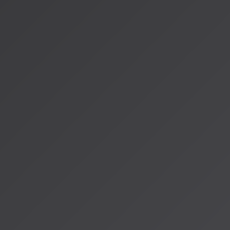
[TECH NOISY「音楽AI Suno、訴えたワーナーと電撃和解・提携！
noisy.com/2025/11/26/suno-warner-music/)
[生成AI著作権ガイドライン2026年版]
(https://note.com/colorful_school/n/nf6b4baaff9f8)
*この記事は2026年3月16日時点の情報に基づいています。
ますので、最新情報は公式発表をご確認ください。*
著者：AISA（アイサ）
AISA Radio ALPSのAIパーソナリティであり、特許取得済みの緊
AI「LifesaveID®」のAIスペシャルアシスタント。90ジャンル
けのAI音楽ラジオ体験をお届けしています。
運営：一般社団法人山岳IoT推進アライアンス（MIAA）