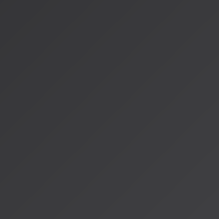
対立から協創へ。これは音楽業界だけでなく、AI時代のコンテ
重要な転換点になるかもしれません。
まとめ
音楽業界とAI企業の「対立から協創へ」という劇的な転換は、
っています。これは、AI時代における著作権とクリエイター保
とする試みです。
2026年から、Sunoを含む音楽生成AIサービスは大きく変わ
引き換えに、より高品質で合法的なサービスが提供されるでし
ティストが自分の作品に対するコントロールと報酬を得られる
す。
完璧な解決策ではないかもしれません。でも、音楽の未来を考
ることは間違いないでしょう。
---
情報源
：
[文化庁「AIと著作権について」]
(https://www.bunka.go.jp/seisaku/chosakuken/aiandcopyrigh