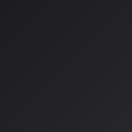
ライセンスモデルに従った運用
なぜ今、和解なのか？
この劇的な転換にはいくつかの背景があります：
1. 法的決着の時間的制約
AI技術の進化は待ってくれません。訴訟で数年争っている間に
まいます。
2. AI音楽の商業的成功
Sunoは2025年11月19日、評価額24.5億ドル（約3,847億円）
億円）を調達したと発表。約1億人がSunoを使って音楽を制作
ルボードチャートにランクインする事例も出てきています。
3. ストリーミング時代の教訓