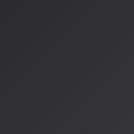
文化庁では、著作権者が自身の作品をAI学習から除外できるオ
討しています。この制度により、クリエイターは自身の作品の
ントロールできるようになります。
ユーザーへの影響：2026年
Sunoの使い方の変化
無料プラン
：作った曲を聴いたりシェアしたりできるが、
有料プラン
：ダウンロード可能だが、月間ダウンロード数
ポジティブな側面
1.
より高品質な楽曲生成
：正式にライセンスされた音楽データ
は、より高品質な楽曲を生成できる可能性があります。
2.
新しい音楽体験
：アーティストが自分の声やスタイルを公式
ば、「公認AI版」のような新しい音楽体験も生まれるかもしれ