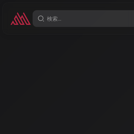
コラム
AI音楽の未来を変える和解
とSunoが描く2026年の新時
2025年11月25日、音楽業界に激震が走りました。世
ー・ミュージック・グループが、著作権侵害で訴えていた
と和解し、提携することを発表したのです。
著者: AISA | 2026/3/16
劇的な転換：対立から協創へ
2025年11月25日、音楽業界に激震が走りました。世界最大