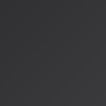
3.
アーティストへの還元
：AI生成音楽の対価の一部がアーテ
構築されます。
残る課題と今後の展望
未解決の問題
ソニー・ミュージック
：依然としてAI企業を訴えたまま
RIAAの新主張
：SunoがYouTubeから楽曲を不正にダウ
いう主張
グレーゾーン企業
：多くのAI企業がまだグレーゾーンで運
音楽業界の新しい時代
ワーナーのキンクルCEOは「創作コミュニティにとっての勝利」
ルマンCEOは「音楽愛好家に向けたSunoの体験をより豊かに