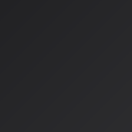
かつてNapsterを潰しても違法ダウンロードは止まらず、結局Sp
リーミングサービスと共存する道を選びました。今回も同じパ
新しいモデル：ライセンス
今回の提携の核心は「ライセンスモデル」という考え方です：
従来の主張
：AI企業は「フェアユース（公正な利用）」を
新しい仕組み
：正式にライセンスを得て、対価を支払う
アーティストの権利
：オプトイン方式による明示的な同意
例えば、ワーナー所属アーティストがAI生成音楽に自分の声や
「YES」と言った場合、適切な報酬が支払われる仕組みです。
日本の状況：文化庁の取り組
日本では、文化庁を中心として2026年に向けた新たな法的枠
す：
主要な検討事項