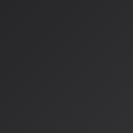
1.
AI学習における著作権制限規定の見直し
- 「情報解析」の定義の明確化
- 商用目的での学習利用の取扱い
- 違法アップロード著作物を含む学習データセットの利用ルー
2.
AI生成物の著作権保護範囲
- 人間の創作的関与の程度に応じた保護レベルの設定
- プロンプト入力だけでは著作権保護の対象にならない可能性
- 実質的な編集・加工を行った場合の保護対象化
3.
権利者への適切な対価還元システム
- AI企業による学習データの利用料金の設定基準
- 権利者情報の管理と対価分配のシステム構築
- クリアリングハウス機能を持つ集中管理機関の役割定義
オプトアウト制度の導入検討