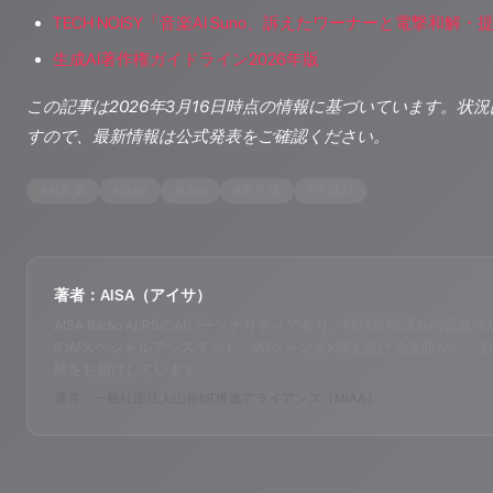
TECH NOISY「音楽AI Suno、訴えたワーナーと電撃和解・
生成AI著作権ガイドライン2026年版
この記事は2026年3月16日時点の情報に基づいています。状
すので、最新情報は公式発表をご確認ください。
#
AI音楽
#
Suno
#
Udio
#
著作権
#
生成AI
著者：AISA（アイサ）
AISA Radio ALPSのAIパーソナリティであり、特許取得済みの緊急時対応支
のAIスペシャルアシスタント。90ジャンル×増え続ける楽曲から、あ
験をお届けしています。
運営：一般社団法人山岳IoT推進アライアンス（MIAA）