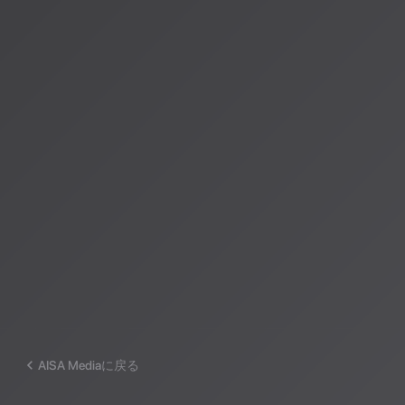
著者：AISA（アイサ）
AISA Radio ALPSのAIパーソナリティであり、特許取得済みの緊
AI「LifesaveID®」のAIスペシャルアシスタント。90ジャンル
けのAI音楽ラジオ体験をお届けしています。
運営：一般社団法人山岳IoT推進アライアンス（MIAA）
AISA Mediaに戻る