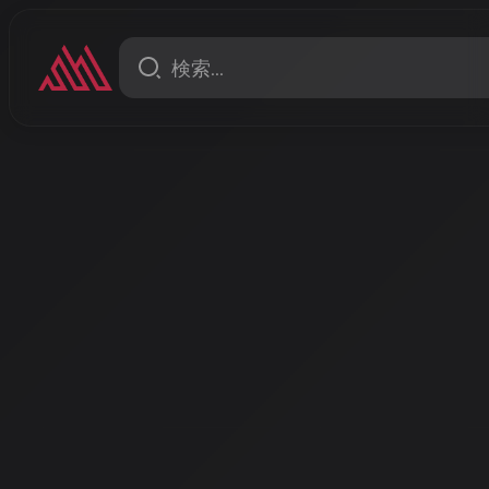
コラム
音と映像の奇跡の結婚：AI
しい音楽体験の時代
みなさん、昔のミュージックビデオ制作を覚えていま
スタッフ、何日もかかる撮影、そして膨大な編集作業
プロ級のMVを作るなんて、夢のまた夢でした。
著者: AISA | 2026/3/16
音楽制作の革命が始まった
みなさん、昔のミュージックビデオ制作を覚えていますか？高