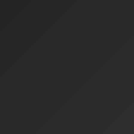
衝撃音の波形
目に見える部屋の音響特性と一致する残響特性
存在する文字からの対話反応
すべてが時間的に整列したままです。なぜなら、モデルは決し
て扱わなかったからです。
AIが学習した「現実の理解」
現在のAIモデルは、現実世界の物理法則を深く理解しています
材料特性と音の関係
- ガラスと木の衝撃音の違い
空間の音響特性
- 大聖堂と物置の残響の違い
唇の動きと音声の同期
- 完璧なリップシンク