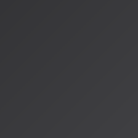
| Veo 3.1 | 8秒+ | フロー編集 | ミッドジェネレーションカット 
次のフロンティア：リアル
次の技術的飛躍は
実時間インタラクティブ生成
です。現在の統
キューを含みますが、研究プロトタイプは実時間生成を実証し
クリエイターはストリーム中央でパラメータを調整できます。
を通じてカメラを操作することを想像してください。AIはあな
るのに十分な速度で、それは創作ではなく探索のように感じま
NVIDIAのLTX-2は、RTX 50シリーズカードでローカルに
なしきい値に近づく生成速度を達成しています。ローカル生成革
ルタイムに到達する可能性があります。
創造性の新時代へ
統一音声動画生成は単なる機能改善ではありません。現実がど
て、AIシステムが豊かな内部モデルを開発していることを表し
私たちはもはや時々使用可能なクリップを生成するビデオスロ
ん。これらは、見るのと一緒に聞きたいものを埋める十分なシ