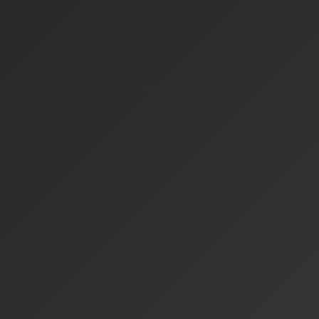
環境と音の相関
- 森と都市の環境音の違い
クリエイターへの新たな可
出現する音響デザイン
モデルは幻想的なシナリオのための適切な音を発明できます。
音、飛行船のクローキング解除音など、視覚的背景から推測す
もらしい音声を合成します。
ダイナミックスコア生成
画面上のドラマに対応する音楽を生成。単なる汎用バックグラ
覚的なイベントと整列するビート数に達するテンション構築ス
多言語リップシンク
キャラクターは完璧なリップシンクで任意の言語で話すことが
ものを、日本語で同じ視覚的パフォーマンスで再生成すること