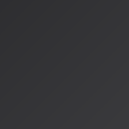
実例：フコウエアラタさんのA
映像クリエイターのフコウエアラタさんは、2024年7月に全素
ュージックビデオを制作し、大きな話題になりました。
CGWORLDのインタビューでフコウエさんは語っています：
> 「想像以上の反響に驚きました。でも、これまでの自分の試
作品なので、注目されて嬉しいです」
興味深いのは、フコウエさんが「作品を通して届けたい意図を
り人の手が欠かせません」と述べている点です。自身の能力配
点・技術：AIスキル＝7：3」と分析しています。
主要プラットフォーム比較
| プラットフォーム | 最大期間 | 音声機能 | 特徴 |
|----------------|----------|----------|------|
| Sora 2 | 15-25秒 | 完全マルチモーダル | 物理的に正確な音 |
| Seedance 1.5 Pro | 4-12秒 | ネイティブ同期 | シネマカメ
| Kling O1 | 10秒 | 統合 | リアルタイムプレビュー |