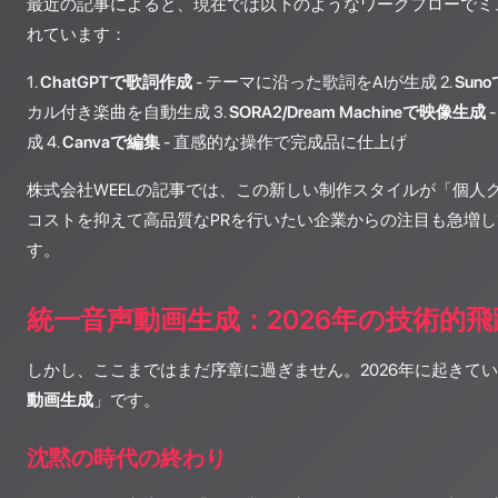
最近の記事によると、現在では以下のようなワークフローでミ
れています：
1.
ChatGPTで歌詞作成
- テーマに沿った歌詞をAIが生成 2.
Sun
カル付き楽曲を自動生成 3.
SORA2/Dream Machineで映像生成
成 4.
Canvaで編集
- 直感的な操作で完成品に仕上げ
株式会社WEELの記事では、この新しい制作スタイルが「個人
コストを抑えて高品質なPRを行いたい企業からの注目も急増
す。
統一音声動画生成：2026年の技術的飛
しかし、ここまではまだ序章に過ぎません。2026年に起きて
動画生成
」です。
沈黙の時代の終わり