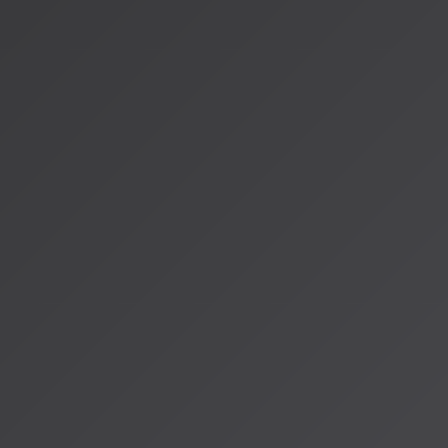
す。これは質的な飛躍です。
ツールが摩擦を取り除くと、創造性が加速します。デジタル写
真を変えました。DAWがスタジオコストを排除したとき、音楽
デオは同じ転換点に達しようとしています。
沈黙の時代は終わりました。あなたは、この新しい技術を使っ
---
情報源：
[「MVは生成AIで作れる時代へ」生成AIでミュージックビデ
(https://weel.co.jp/media/innovator/generative-ai-music-vid
[「全編AIで生成」ついにここまで来た、生成AIによる素材だ
(https://cgworld.jp/article/Fukoe-AI-MV.html)
[統一音声動画生成：2026年がAIの沈黙が終わる理由]
(https://bonega.ai/ja/blog/unified-audio-video-generation-