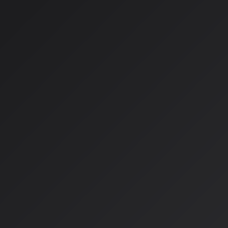
しかし、ここまではまだ序章に過ぎません。2026年に起きて
声動画生成
」です。
沈黙の時代の終わり
長年、AI動画生成には「不気味な秘密」がありました。映像は
は完全な沈黙だったのです。歓声を上げる人群、動く口、揺れ
ンを生成しても、完全な沈黙の中にありました。
視覚の忠実度は驚くべきものでしたが、体験は不気味でした。
技術的ブレークスルー
2026年、主要なAIシステムはモーション、対話、環境音、音
験として生成できるようになりました。ポストプロダクション
し。
技術的な飛躍は、
共有アテンション層を通じて視覚トークンと
ルチモーダルトランスフォーマー
を含んでいます。モデルがド
き、同時に計算します：
ドアのモーションを示す視覚フレーム