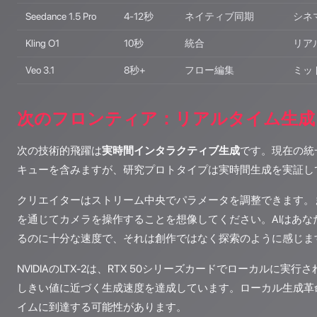
Seedance 1.5 Pro
4-12秒
ネイティブ同期
シネ
Kling O1
10秒
統合
リア
Veo 3.1
8秒+
フロー編集
ミッ
次のフロンティア：リアルタイム生成
次の技術的飛躍は
実時間インタラクティブ生成
です。現在の統
キューを含みますが、研究プロトタイプは実時間生成を実証し
クリエイターはストリーム中央でパラメータを調整できます。
を通じてカメラを操作することを想像してください。AIはあな
るのに十分な速度で、それは創作ではなく探索のように感じま
NVIDIAのLTX-2は、RTX 50シリーズカードでローカルに実
しきい値に近づく生成速度を達成しています。ローカル生成革命
イムに到達する可能性があります。