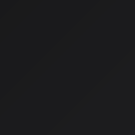
2026年はまさにAI DJ革命の年と言えるかもしれません。な
26日
、SpotifyのAI DJ機能が日本でも正式に提供開始された
Spotify AI DJの衝撃
SpotifyのAI DJ、通称「AI DJ (Beta)」は、Spotify Pr
機能です。スマートフォンのSpotifyアプリを開くと、ホーム
されており、タップするだけでAIによるパーソナライズされた
す。
この機能の最大の特徴は、単にプレイリストを再生するだけで
AI DJが音声で「この曲を選んだ理由」や「アーティストの豆
てくる
ことです。まるでラジオのDJが隣にいるような、双方
す。
従来のプレイリストとの決定的な
これまでのSpotifyが提供してきた「Discover Weekly」や「D
履歴をもとに楽曲を並べる静的なプレイリストでした。週に一
け取るだけという一方通行の体験に近かったわけです。