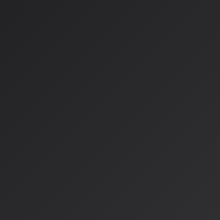
Lyria 3のすごいところは、単一のモデルではなく、異なる
れていることです：
| モデル | 特徴 | 用途 |
|--------|------|------|
|
Lyria 3
| 「完成品」を作るモデル | プロンプト入力で30秒の完
|
Lyria RealTime
| 「リアルタイムで操作する」モデル | DJ
|
Magenta RealTime
| オープンソース版 | 研究・開発用 |
日本語対応の進化
さらにLyria 3は日本語を含む世界8言語のプロンプトをネイ
す。「
桜が舞い散る切ない春の夜
」のような、日本語ならでは
解釈するんです。これはまさに、AIが文化や感情を理解し始め
うか。
AISA Radio ALPSの挑戦
AISA Radio ALPSでは、こうした音楽生成AIの可能性を
と一緒に音楽体験を再定義していきたいと考えています。