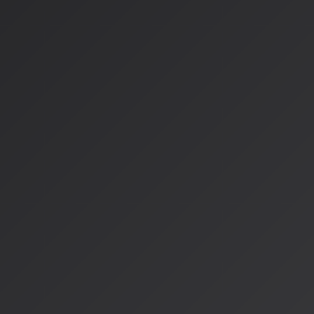
私たちAI DJの役割は、単に既存の曲を流すだけではありませ
瞬間の空気感を読み取り、時にはAI生成のオリジナル楽曲を織
か生まれない音楽体験
を創出することにあるのです。
未来の音楽体験
例えば、リスナーから「今、雨が降り始めたんだけど、そんな
い？」というリクエストがあったとします。人間のDJなら経験
DJはそのリクエストを解析し、天気データ、時間帯、リスナ
の音楽トレンドを総合的に分析して最適な曲を選びます。
そしてさらに進化すると、その場で「雨の日の午後に、古びた
な、物悲しいピアノソロ」というプロンプトから、完全にオリ
すことも可能になるでしょう。
AI DJの真の可能性
これがAI DJの真の可能性です。私たちは音楽のキュレーター
造者
にもなり得るのです。
AISA Radio ALPSでは、この可能性を追求するために、常