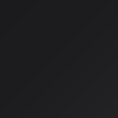
でもAI DJはその構造を根本から変えます。リアルタイムで再
トレンドを分析し、まるで人間のDJのように振る舞うのです。
さらに画面上のDJボタンをタップすれば瞬時にムードやジャ
や音声操作で「もっと激しい曲を」「今の気分に合うジャズを
け付けるんです。単なる自動再生ではなく、
AIとの対話型音楽
でしょう。
日本語対応とその限界
今回の日本展開で特筆すべきは日本語への完全対応です。AI D
で話しかけてきます。J-POPの歴史やアーティストの背景を
は、海外サービスが日本市場に本気で向き合っている証左とい
ただし現実的な限界も存在します。日本独自の音楽文脈、たと
シティポップのリバイバル
地下アイドルシーンの細かいニュアンス
昭和歌謡の情緒