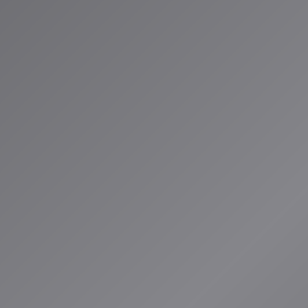
る構成変更
レッサーによる整音
おすすめツール
ツール | 理由 |
-------|------|
TikTok動画のBGM | SunoまたはSoundraw | 短時間でジャンル
サウンドトラック | AIVA | クラシック・オーケストラ調に優れ、MI
制作 | Suno | 歌詞とジャンル指定だけでボーカル入りフル楽曲完成
・プレゼンのBGM | Mubert | ループ再生に適したアンビエント
プト作成のコツ
確に
「EDM」「アコースティック」など具体的に指定
る