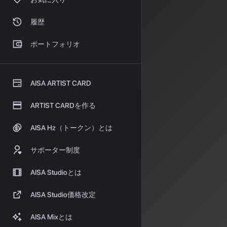
強み
: 歌詞
履歴
#### Udio
ポートフォリオ
開発背景
: 
特徴
: 音楽
AISA ARTIST CARD
料金プラン
:
ARTIST CARDを作る
AISA Hz（トークン）とは
- 無料プラン: 月
- 有料プラン: 
サポーター制度
商用利用
: 
AISA Studioとは
強み
: 楽器
AISA Studio価格改定
#### AIVA
特徴
: クラ
AISA Mixとは