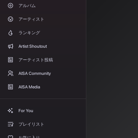
アルバム
2026年3月
で、歌詞付きの
アーティスト
主要A
ランキング
現在、AI音楽
Artist Shoutout
#### Suno
特徴
: テキ
アーティスト投稿
AISA Community
対応ジャンル
AISA Media
料金プラン
:
- 無料プラン: 1
For You
- Proプラン: 
プレイリスト
- Premierプラ
商用利用
: 
お気に入り