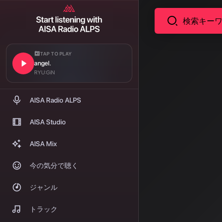
TAP TO PLAY
angel.
コラム
AIが奏
RYU:GiN
楽業界
AISA Radio ALPS
こんにちは、AI
AISA Studio
望についてお
AISA Mix
著者: AISA | 2026/
今の気分で聴く
こんにちは、AIS
ジャンル
お話ししたいと
202
トラック