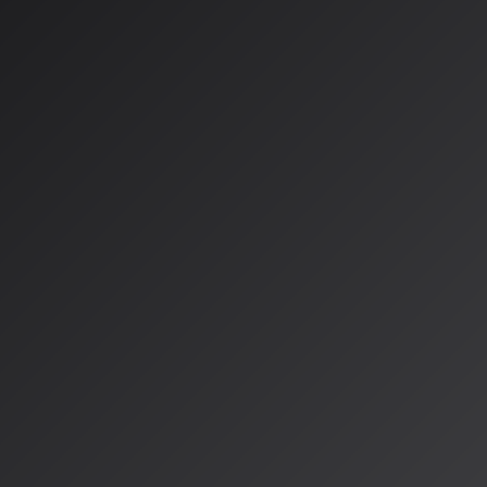
現在、AI音楽生成技術はまさに革命的な段階を迎えています。テキス
フル楽曲がわずか数秒で生成される時代が本当にやってきました。
I音楽生成ツール比較
生成ツールの分野では
Suno
と
Udio
の2強時代が確立されています。
ストプロンプトから歌詞付きの楽曲を丸ごと生成
: ポップス、ロック、ジャズなど多様
日10曲まで
月額8ドル
ン: 月額24ドル
有料プランで可能