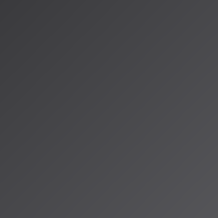
集、MIDI出力に対応
月3曲まで
ラン: 月11ユーロ
月33ユーロ
Pro以上で可能
的進化の最前線
ango：音楽理論を統合した次世代
楽生成AIの研究開発は新たな段階に入っています。特に注目されるの
ext-to-Musicモデル「
Mustango
」です。
徴
:
ビート、テンポ、調といった音楽的要素を細かく制御可能