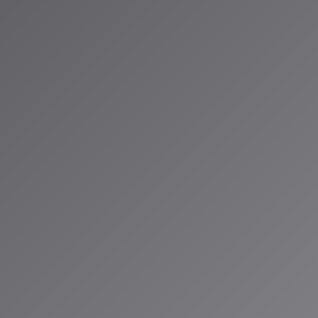
劇的に向上
ほぼゼロに
可能に
的な活用方法
ークフローへの統合
ロンプト設計
のLo-Fi HipHop」「緊迫感のあるオーケストラ」など具体的に定義
ンル、使用楽器を明確に
キュレーション）
ンを生成
プロジェクトに合致するものをフィルタリング
スと編集
ポートして調整