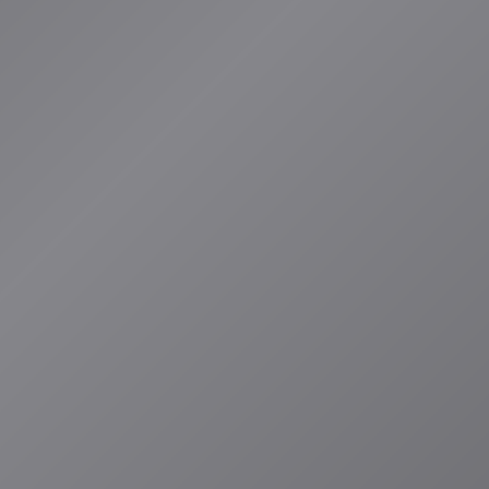
に合った楽曲生成、商
DI出力可能 |
 |
系BGMを手軽に生