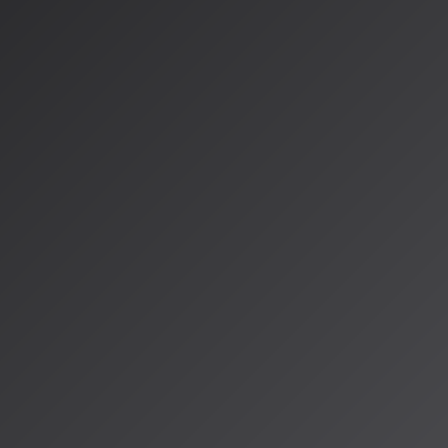
付き楽曲の生成品質が最高クラス
元Google DeepMindのメンバーが開発
の表現力とバリエーションに優れ、インストゥルメンタル楽曲の品質
1,200クレジット
月10ドル〜
有料プランで可能
表現の豊かさ、音楽理論に沿った構成
シック音楽やゲーム・映画のサウンドトラック制作に特化