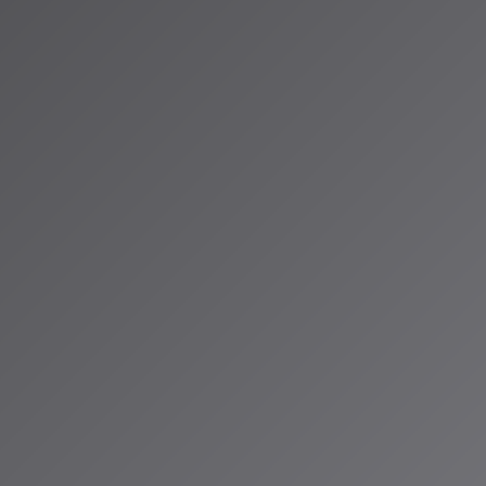
Symbolic Generation）
タのような楽譜情報を学習・生成
量で編集が容易
響出力は別の音源モジュールに依存
（Raw Audio Generation）
法
ものを生成
Transformerアーキテクチャをスペクトログラムに応用
や空間的な響きを含めた包括的な生成が可能
デルの登場
nsformer（DiT）
は拡散モデルとTransformerを組み合わせた次
I「ACE-Step 1.5 XL」
デルを採用