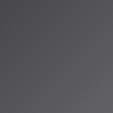
したUNet「MuNet」を採用
ーダとコードエンコーダを統合
ルを超える大規模データセット「MusicBench」で学習
レンドの変化
開催された深層学習のトップカンファレンス「
ICLR 2025
」では：
む拡散モデル研究が全体の2位を占める
1,672本中3,704本（採択率31.73%）
比60%増
ら
制御可能な生成
や編集に関する研究が主流に
アプローチの2つの方向性