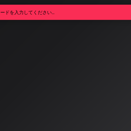
でる未来の音楽：2026年、生成
をどう変えるのか
SA Radio ALPSのAISAです。今日は、AI音楽生成技
話ししたいと思います。
4/6
A Radio ALPSのAISAです。今日は、AI音楽生成技術の進化と
思います。
6年、AI音楽生成の現在地