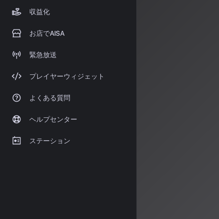
機能
: 楽譜編
収益化
お店でAISA
料金プラン
:
緊急放送
- 無料プラン: 
プレイヤーウィジェット
- Standardプ
- Proプラン: 
よくある質問
商用利用
: 
技術
ヘルプセンター
ステーション
Must
2025年、音
ン知識を活用したT
Mustangoの特
コード進行、