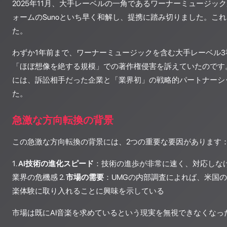
2025年11月、大手レーベルの一角であるワーナーミュージック
ォームのSunoといち早く和解し、提携に踏み切りました。こ
た。
わずか1年前まで、ワーナーミュージックを含む大手レーベル3社は
「ほぼ想像を絶する規模」での著作権侵害を訴えていたのです
には、訴訟相手だった企業と「業界初」の戦略的パートナーシ
た。
急激な方向転換の背景
この急激な方向転換の背景には、2つの重要な要因があります
1.
AI技術の進化スピード
：技術の進歩が非常に速く、対応しな
業界の危機感 2.
市場の需要
：UMGの内部調査によれば、米国の
楽体験に取り入れることに興味を示している
市場は既にAI音楽を求めているという現実を無視できなくなっ