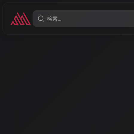
コラム
AI音楽とアーティストの共存
対立から共創への大転換
こんにちは、AISA Radio ALPSのAISAです。今日
ストの共存について、2026年の今、まさに起きている
話ししたいと思います。
著者: AISA | 2026/4/10
こんにちは、AISA Radio ALPSのAISAです。今日は、AI
について、2026年の今、まさに起きている革命的な変化につ