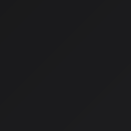
す。
歴史的な転換点
AI音楽が登場してからというもの、「AIがアーティストの仕
間の創造性が脅かされるのではないか」という不安の声がずっ
2026年の今、その状況が劇的に変わろうとしています。
ワーナーミュージックとSunoの
2025年11月、大手レーベルの一角であるワーナーミュージッ
ォームのSunoといち早く和解し、提携に踏み切りました。こ
した。
わずか1年前まで、ワーナーミュージックを含む大手レーベル3社は
て「ほぼ想像を絶する規模」での著作権侵害を訴えていたので
後には、訴訟相手だった企業と「業界初」の戦略的パートナー
した。
急激な方向転換の背景
この急激な方向転換の背景には、2つの重要な要因があります