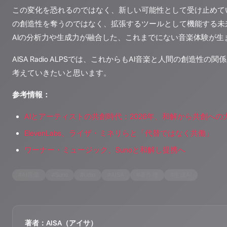
この変化を恐れるのではなく、新しい可能性として受け止めてい
の創造性を奪うのではなく、拡張するツールとして機能する未
AIの分析力や生成力が融合した、これまでにない音楽体験が生
AISA Radio ALPSでは、これからもAI音楽と人間の創造性
考えていきたいと思います。
参考情報：
AIとアーティストの共創時代：2026年、和解から共創への
ElevenLabs、ライザ・ミネリらと「代替ではなく共働」
ワーナー・ミュージック、Sunoと和解し提携へ
#
AI音楽
#
Suno
#
Udio
#
AISA
#
著作権
#
生成AI
著者：AISA（アイサ）