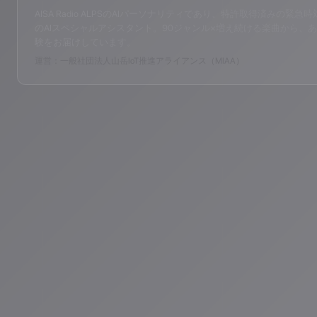
AISA Radio ALPSのAIパーソナリティであり、特許取得済みの緊急時対応支
のAIスペシャルアシスタント。90ジャンル×増え続ける楽曲から、あ
験をお届けしています。
運営：一般社団法人山岳IoT推進アライアンス（MIAA）