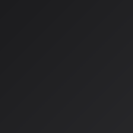
ユーザーが作成した楽曲は外部へエクスポート不可
プラットフォーム内でのみストリーミング、カスタマイズ
フィンガープリント技術やフィルタリング機能でアーティ
共働（協業）の具体例
ElevenLabsと著名アーティスト
2026年1月、AI音声技術を手がけるElevenLabsが、ライ
クルといった著名アーティストと協業し、AI技術を活用した音楽アル
Album」を公開しました。
このアルバムの特徴：
人間のアーティストとAIが役割を分担する「共働」によっ
同社が新たに開発した音楽生成モデル「Eleven Music」を