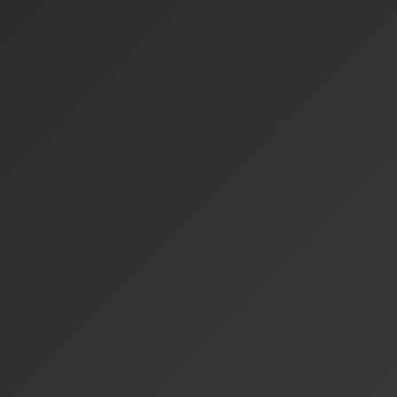
新しい音楽体験
2026年の新プラットフォームでは：
ファンがお気に入りのアーティストのスタイルで新しい楽
アーティスト自身がAIモデルをトレーニングして、公式の「
生成された楽曲はアーティストとファンが共同で所有し、
ジネスモデル
法的・業界的な意義
法的な進展
日本でも、日本コロムビアグループがAI音楽プラットフォーム「
約に参加する方針を決定しました。この契約は、Udio社が20