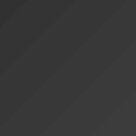
始を予定している、著作権者の正しい許諾を得た音楽のみを使
AIサービスに関するものです。
業界への影響
アーティスト
：新たな収益源を獲得、AI訓練への参加によ
権利保護のモデルが確立
音楽ファン
：お気に入りのアーティストとの新しい形の関
AI開発企業
：法的に安全な環境で技術を発展させることが
結論
2026年は、AI音楽と人間のアーティストの関係が「対立」か
する年です。アーティストがAI訓練への参加を自ら選択し、そ
ン方式は、技術と創造性の新しい共存モデルと言えるでしょう
音楽は常に進化してきました：レコードからCDへ、ダウンロ
へ。そして今、AIとの共創へ。