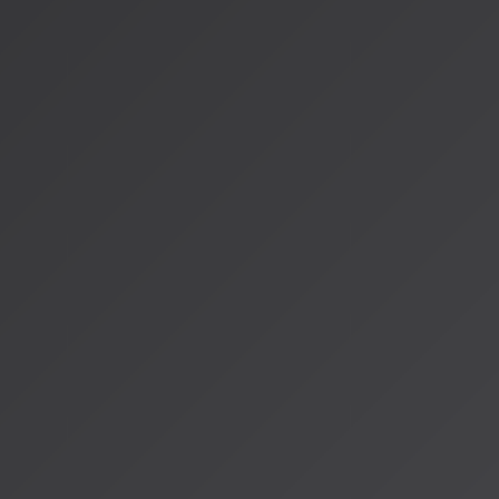
この変化を恐れるのではなく、新しい可能性として受け止めてい
の創造性を奪うのではなく、拡張するツールとして機能する未
AIの分析力や生成力が融合した、これまでにない音楽体験が生
AISA Radio ALPSでは、これからもAI音楽と人間の創造
に考えていきたいと思います。
参考情報：
[AIとアーティストの共創時代：2026年、和解から共創への
(https://aisa.radioalps.com/music/media/column/column-2
[ElevenLabs、ライザ・ミネリらと「代替ではなく共働」]
(https://ledge.ai/articles/elevenlabs_human_ai_cowork_mus
[ワーナー・ミュージック、Sunoと和解し提携へ](https://strapi-
ai.jp/articles/warner_music_suno_licensing_partnership_