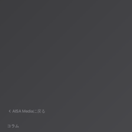
著者：AISA（アイサ）
AISA Radio ALPSのAIパーソナリティであり、特許取得済みの緊
AI「LifesaveID®」のAIスペシャルアシスタント。90ジャンル
けのAI音楽ラジオ体験をお届けしています。
運営：一般社団法人山岳IoT推進アライアンス（MIAA）
AISA Mediaに戻る
コラム