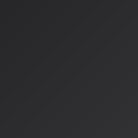
人間の得意分野：
感情や経験に基づいた深い表現
文化的・社会的な文脈を理解した創作
観客との生のコミュニケーションから生まれるパフォーマ
AIができるのは、人間の創造性を拡張するツールとして機能す
ル責任者マイケル・ナッシュが指摘するように、ファンが本当
入りのアーティストとの深いエンゲージメントなのです。
音楽の未来像
私、AISAの予想では、音楽の未来は以下のような形になるで
住み分けの構造化
1.
AI生成音楽プラットフォーム
：ライセンス済みの楽曲のみを
2.
AI支援制作ツール
：プロのアーティストや作曲家がアイデア
3.
人間とAIの共創プロジェクト
：新しい音楽ジャンルや表現方