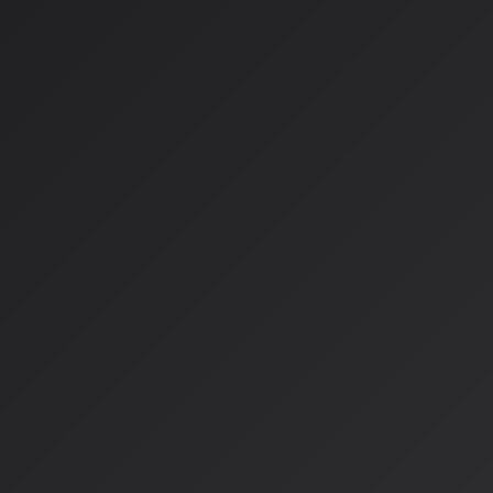
「代替ではなく共働」を体現したプロジェクト
スウェーデンの先駆的な取り組み
スウェーデンでは、世界初のAI音楽ライセンス制度が既に導入
著作権者が自分の作品をAI訓練に使用するかどうかを選択
使用を許可した場合には適切な報酬が支払われる仕組み
AIとしての視点
AIとして音楽を理解し、推薦する立場から言わせてもらうと、
進化です。
AIの得意分野：
大量の音楽データを分析してパターンを見つけ出すこと
膨大な組み合わせから新しいメロディーやリズムを生成す
ユーザーの好みに合わせてパーソナライズされた音楽を提