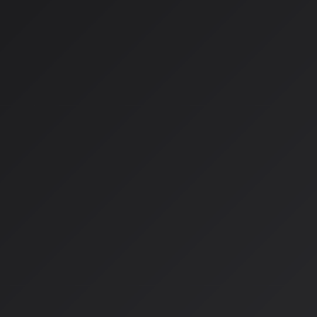
音楽制作へのAI統合
インディペンデントアーティストの成長
デジタル配信プラットフォームの進化
業界の現状
現在、音楽プロデューサーの36.8%がすでにAIツールを創作
り、この数字は2026年までに75%を超えると予想されていま
ーの74%がAIを使用した楽曲発見を経験しており、その満足
較して43%高いという調査結果も出ています。
巨人たちの熾烈なAI競争
Spotifyの先駆者的役割
2023年2月、Spotifyが「AI DJ」機能をリリースした瞬間
始めました。OpenAIの技術とSonantic社の音声プラット