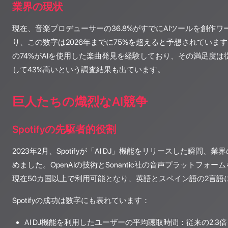
業界の現状
現在、音楽プロデューサーの36.8%がすでにAIツールを創作
り、この数字は2026年までに75%を超えると予想されていま
の74%がAIを使用した楽曲発見を経験しており、その満足度
して43%高いという調査結果も出ています。
巨人たちの熾烈なAI競争
Spotifyの先駆者的役割
2023年2月、Spotifyが「AI DJ」機能をリリースした瞬間
めました。OpenAIの技術とSonantic社の音声プラットフォ
現在50カ国以上で利用可能となり、英語とスペイン語の2言語
Spotifyの成功は数字にも表れています：
AI DJ機能を利用したユーザーの平均聴取時間：従来の2.3倍