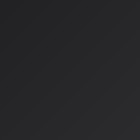
は、現在50カ国以上で利用可能となり、英語とスペイン語の2
Spotifyの成功は数字にも表れています：
AI DJ機能を利用したユーザーの平均聴取時間：従来の2.3
有料会員への転換率：15%向上
Apple Musicのハイブリッドア
Apple Musicは、人間のキュレーターとAIのハイブリッドアプ
上の人間が作成したプレイリストとAI推薦を巧みに融合させていま
は、Image Playgroundと連携したAIアートワーク生成機能
Amazon Musicのユニークな機能
Amazon Musicの「Maestro」機能は、絵文字を含むプロ
能で、「泣きながらパスタを食べる時の曲」といった、言葉で
ュアンスまで理解します。
技術革新の驚異的な速度
リアルタイム音楽生成の進化