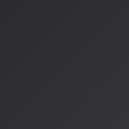
成するサービスが次々と登場しています。
著作権問題の深刻化
2024年7月、アメリカレコード協会が複数のAI音楽企業を著
業界全体に衝撃を与えました。問題の核心は、AIモデルが既存
作権の扱いです。
YouTubeとUniversal Music Group、Warner Music Group、So
の「ビッグ3」レーベルとの交渉は、まさに綱渡りの状態です
音楽創作の民主化
アマチュアクリエイターの台頭
音楽創作の民主化という観点では、AIは革命的な変化をもたら
な機材や専門知識が必要だった音楽制作が、誰でもアクセス可
る調査では、AI音楽ツールを使用した素人クリエイターの作品
価を受けるケースが23%に達したという結果が出ています。
アーティストの多様な反応