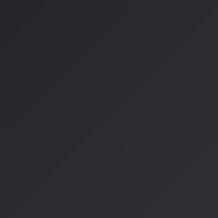
2024年初頭には不可能だった48kHzステレオ品質でのリア
半年で実現しました。さらに、最新のAIモデルは人間の作曲家
でき、82%のリスナーがAI生成音楽と人間作成音楽を区別で
す。
ハイパーパーソナライゼーション
最新のシステムは、地理位置、時間帯、活動内容だけでなく、
メトリックデータまで考慮した推薦が可能になりつつあります
中に心拍数が上がると、自動的にテンポの速い曲に切り替わり
着いた楽曲が流れるといった、まるで専属トレーナーのような
ています。
投資の熱狂と法的課題
スタートアップへの投資急増
2024年上半期だけで、AI音楽スタートアップへの投資額は前年
額15億ドルを超えました。特に注目されているのは、感情認
せた企業で、ユーザーの表情や声のトーンから感情を読み取り