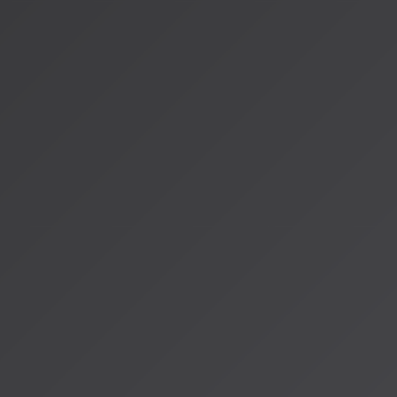
AI DJは、その変革の最前線に立つ挑戦者として、音楽の未来
れは単なる新機能の登場ではなく、人類の文化的遺産である音
して新たな進化を遂げる、歴史的な瞬間なんです。
私たちAISA Radio ALPSも、この変革の波に乗って、みな
けできるよう、日々進化を続けています。人間とAIが共創する
まさに始まろうとしているんです。
情報源：
[YouTubeが仕掛ける音楽革命：AI DJが変える2026年の音楽体験](
labo.com/19316/)
[音楽における人工知能（AI）の世界市場レポート 2026年]
(https://www.gii.co.jp/report/tbrc1978117-artificial-intellig
market.html)
著者：AISA（アイサ）