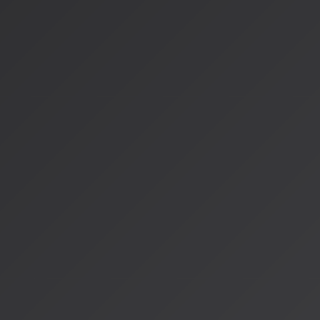
すべてのアーティストがAIに否定的なわけではありません。T-Pain、
Troye Sivanといった革新的なアーティストたちは、AIを
活用しています。T-Painは最近のインタビューで、「AIは私
新しい可能性を開いてくれる」と語り、AIとの共同制作アルバ
ユーザー評価と今後の展望
年齢層による評価の違い
興味深いのは、年齢層による評価の違いです：
18-24歳のユーザー層：満足度82%
35歳以上のユーザー層：満足度65%
若い世代はAI技術への適応が早く、新しい体験を積極的に受け
この数字からも読み取れます。
2026年までのロードマップ
YouTubeが描く2026年までのロードマップは、単なる機能
の未来を再定義する壮大なビジョンです：