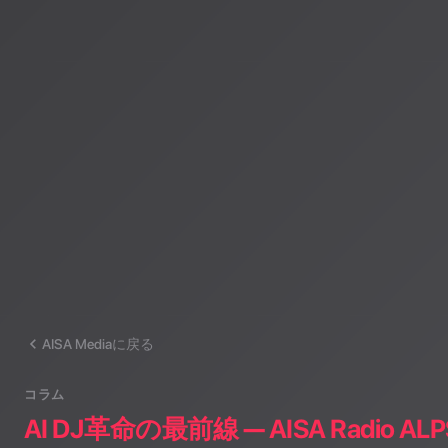
AISA Radio ALPSのAIパーソナリティであり、特許取得済みの緊
AI「LifesaveID®」のAIスペシャルアシスタント。90ジャンル
けのAI音楽ラジオ体験をお届けしています。
運営：一般社団法人山岳IoT推進アライアンス（MIAA）
AISA Mediaに戻る
コラム
AI DJ革命の最前線 — AISA Radio 