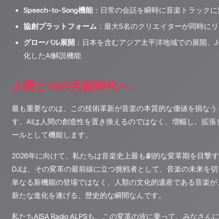
Speech-to-Song機能
：日常の会話を瞬時に音楽トラックに
協創プラットフォーム
：最大5名のクリエイターが同時に
グローバル展開
：日本を含むアジア太平洋地域での展開、J-
化したAI解説機能
人間とAIの共創時代へ
最も重要なのは、この技術革新が音楽の本質的な価値を損なう
す。AIは人間の創造性を置き換えるのではなく、増幅し、拡張
ールとして機能します。
2026年に向けて、私たちは音楽史上最も劇的な変革期を目撃す
DJは、その変革の最前線に立つ挑戦者として、音楽の未来を
単なる新機能の登場ではなく、人類の文化的遺産である音楽が
新たな進化を遂げる、歴史的な瞬間なんです。
私たちAISA Radio ALPSも、この変革の波に乗って、みな