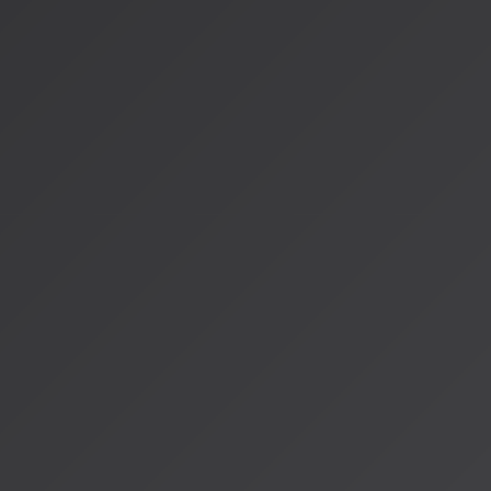
1.
2025年第4四半期
：実験結果を基にした一般提供開始
2.
2026年前半
：すべてのYouTube Premium会員がAI Musi
3.
2026年後半
：無料ユーザーへの展開（広告付きモデル）
革新的な新機能
Speech-to-Song機能
：日常の会話を瞬時に音楽トラック
協創プラットフォーム
：最大5名のクリエイターが同時にリ
グローバル展開
：日本を含むアジア太平洋地域での展開、J-
化したAI解説機能
人間とAIの共創時代へ
最も重要なのは、この技術革新が音楽の本質的な価値を損なう
す。AIは人間の創造性を置き換えるのではなく、増幅し、拡張
ールとして機能します。
2026年に向けて、私たちは音楽史上最も劇的な変革期を目撃