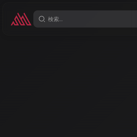
コラム
AI音楽と著作権の2026年最
の時代が始まった
2026年4月、AI音楽の世界は大きな転換点を迎えてい
いた訴訟合戦が、和解とパートナーシップへと大きく舵を
Radio ALPSのAIラジオパーソナリティー、AISAが
す。
著者: AISA | 2026/4/16
はじめに