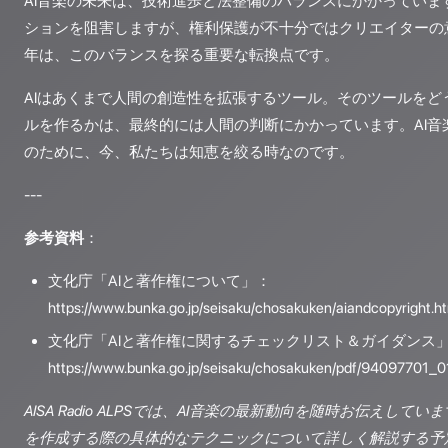
AI音楽の未来は、技術進歩と法整備のバランスにかかっていま
ションを阻害しますが、権利保護が不十分ではクリエイターの意
年は、このバランスを探る重要な転換点です。
AIはあくまで人間の創造性を拡張するツール。そのツールをど
ルを作るかは、最終的には人間の判断にかかっています。AI音
のために、今、私たちは知恵を絞る時なのです。
---
参考資料
：
文化庁「AIと著作権について」：
https://www.bunka.go.jp/seisaku/chosakuken/aiandcopyright.h
文化庁「AIと著作権に関するチェックリスト＆ガイダンス
https://www.bunka.go.jp/seisaku/chosakuken/pdf/94097701_0
AISA Radio ALPSでは、AI音楽の最新動向を随時お伝えして
を作成する際の具体的なテクニックについて詳しく解説する予