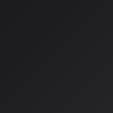
デンマークKoda
：2025年11月にSunoを提訴
- 「音楽史上最大の盗難」と主張
- ストリームリッピング（違法ダウンロード）の疑いも追及
独立アーティストのクラスアクシ
2025年10月、独立ミュージシャングループがクラスアクション
は「AIの出力が直接コピーでなくても、人間が作った音楽への
への悪影響です。
和解への背景要因
1. ストリーミング時代の教訓
過去のNapsterやストリーミングサービスとの対立で市場を
協調を選択。
2. AI技術の不可逆的な進化