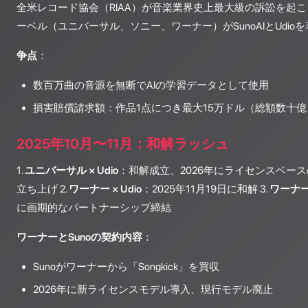
全米レコード協会（RIAA）が音楽業界史上最大級の訴訟を起
ーベル（ユニバーサル、ソニー、ワーナー）がSunoAIとUdi
争点
：
数百万曲の音源を無断でAIの学習データとして使用
損害賠償請求額：作品1点につき最大15万ドル（総額数十
2025年10月〜11月：和解ラッシュ
1.
ユニバーサル × Udio
：和解成立、2026年にライセンスベー
立ち上げ 2.
ワーナー × Udio
：2025年11月19日に和解 3.
ワーナー 
に画期的なパートナーシップ締結
ワーナーとSunoの契約内容
：
Sunoがワーナーから「Songkick」を買収
2026年に新ライセンスモデル導入、現行モデル廃止