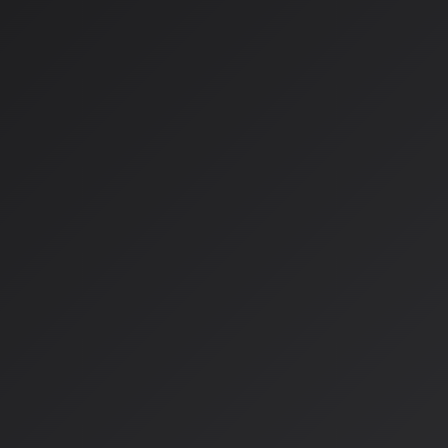
Suno v5、Udio v4のリリース予定
State-Space Models（SSMs）採用で計算効率向上
48kHzステレオ高品質音源、10分以上生成可能
「AIっぽさ」の消失、ジャズシンガーの息遣いまで再現可
3. Sunoの資金力と評価
2025年12月：2.5億ドル資金調達完了
企業価値：24.5億ドル
投資家：Menlo Ventures、NVIDIA NVenturesなど