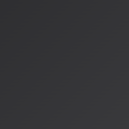
#### 1. ジャンルと楽器編成で指定
例：「acoustic folk with guitar and harmonica」
#### 2. 感情や雰囲気で指定
例：「melancholic and nostalgic atmosphere」
#### 3. 時代やムーブメントで指定
例：「1980s synth-pop」「90s grunge rock」
#### 4. 音楽理論用語を使う
例：「minor key progression」「jazz chord voicings」
#### 5. オリジナルの造語を作る
例：「cosmic lo-fi with underwater vibes」
実用的なプロンプトテンプレート
ポップミュージック
：「upbeat pop with electronic beats,
production, bright synths」
バラード
：「emotional piano ballad, soft vocals, orchestra