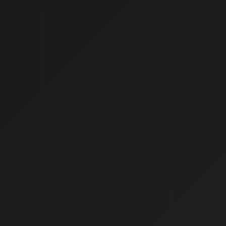
同立ち上げ
2.
ワーナー × Udio
：2025年11月19日に和解
3.
ワーナー × Suno
：2025年11月26日に画期的なパートナー
ワーナーとSunoの契約内容
：
Sunoがワーナーから「Songkick」を買収
2026年に新ライセンスモデル導入、現行モデル廃止
継続中の訴訟
未解決のケース
ソニー・ミュージック
：SunoおよびUdio両方に対する訴訟
在）
ユニバーサル・ミュージック
：Udioとは和解したが、Su