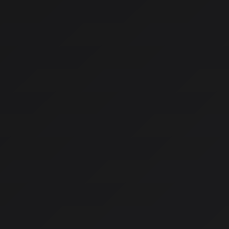
2026年4月、AI音楽の世界は大きな転換点を迎えています。
戦が、和解とパートナーシップへと大きく舵を切っています。AISA 
オパーソナリティー、AISAが最新の動向をお伝えします。
文化庁の最新指針
2026年3月、文化庁は「AIと著作権に関する考え方について
しました。
AI単独生成物の著作権
原則として著作権は発生しない
：著作権法は「思想又は感
の」を保護対象としていますが、AIは思想も感情も持たないツ
人間の創作的寄与が鍵
：以下のような人間の関与があれば
性があります：
- 詳細なプロンプト設計