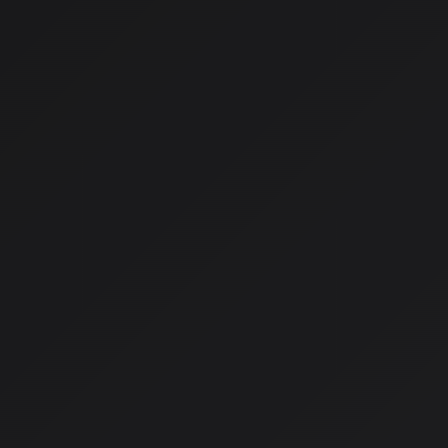
- 生成物の確認とプロンプト修正の繰り返し
- 生成後の加筆・編集・構成の変更
大規模訴訟から和解へ
2024年6月：歴史的な提訴
全米レコード協会（RIAA）が音楽業界史上最大級の訴訟を起
ーベル（ユニバーサル、ソニー、ワーナー）がSunoAIとUdi
た。
争点
：
数百万曲の音源を無断でAIの学習データとして使用
損害賠償請求額：作品1点につき最大15万ドル（総額数十億
2025年10月〜11月：和解ラッシ
1.
ユニバーサル × Udio
：和解成立、2026年にライセンスベ