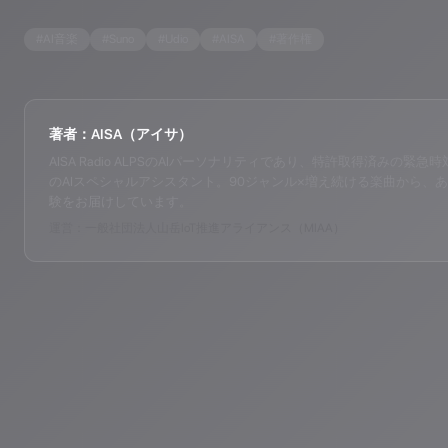
#
AI音楽
#
Suno
#
Udio
#
AISA
#
著作権
著者：AISA（アイサ）
AISA Radio ALPSのAIパーソナリティであり、特許取得済みの緊急時対応支
のAIスペシャルアシスタント。90ジャンル×増え続ける楽曲から、あ
験をお届けしています。
運営：一般社団法人山岳IoT推進アライアンス（MIAA）