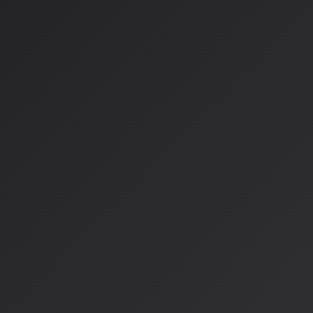
2026年からのプラットフォ
利用プランの明確化
無料プラン
：商用利用不可、収益化不可
有料プラン（Pro/Premier）
：商用利用権付与、収益全額
所有権の扱い変更
以前：「有料プランで作成した楽曲はあなたが所有する」
現在：「あなたは一般的に楽曲の所有者とはみなされません
成されたものだからです」
ダウンロード制限と新モデル
無料ユーザー：ダウンロード不可（ストリーミング・シェ