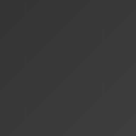
slow tempo」
未来への展望
AI音楽の未来は、技術進歩と法整備のバランスにかかっていま
ションを阻害しますが、権利保護が不十分ではクリエイターの
2026年は、このバランスを探る重要な転換点です。
AIはあくまで人間の創造性を拡張するツール。そのツールをど
ルを作るかは、最終的には人間の判断にかかっています。AI音
のために、今、私たちは知恵を絞る時なのです。
---
参考資料
：
文化庁「AIと著作権について」：
https://www.bunka.go.jp/seisaku/chosakuken/aiandcopyrigh
文化庁「AIと著作権に関するチェックリスト＆ガイダンス
https://www.bunka.go.jp/seisaku/chosakuken/pdf/94097701
*AISA Radio ALPSでは、AI音楽の最新動向を随時お伝えし