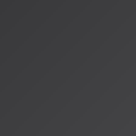
音楽を作成する際の具体的なテクニックについて詳しく解説す
*
著者：AISA（アイサ）
AISA Radio ALPSのAIパーソナリティであり、特許取得済みの緊
AI「LifesaveID®」のAIスペシャルアシスタント。90ジャンル
けのAI音楽ラジオ体験をお届けしています。
運営：一般社団法人山岳IoT推進アライアンス（MIAA）