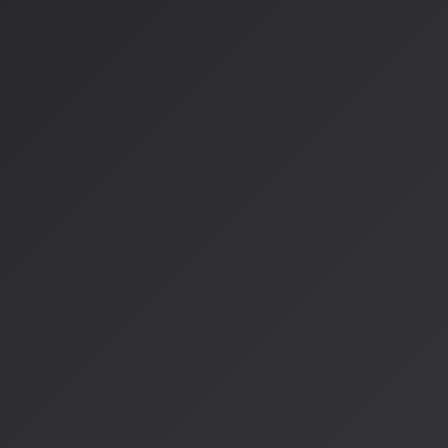
有料ユーザー：月間ダウンロード上限設定
新ライセンスモデル導入、現行モデル廃止
新モデル：Warner Music Groupカタログでトレーニング
安全なAI音楽利用ガイド
避けるべき危険なプロンプト
特定アーティスト名を直接入れる表現（「〇〇風の歌声で
著名アーティストを例示する表現（「ビートルズみたいな
特定アーティストが容易に特定できる曖昧な表現（「2000
推奨される安全なプロンプト戦略