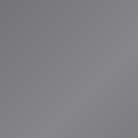
が本当に楽しめる音楽を見つける手助けをし、無駄な時間を減らすこ
全体の動き
NVIDIAの歴史的提携
Universal Music Group（UMG）がNVIDIAとの戦略的提携を
VIDIAが開発したAIモデル「Music Flamingo」が、UMGの
ハーモニー・感情の起伏といった音楽的文脈」として解析する用途
を提訴していたUMGが、権利保護を前提としたAI活用に明確に舵を
この提携により、AIは単なる「自動生成ツール」から「音楽的文脈
へと進化しています。
認識技術の革命的な進化
、脳波EEGやCNNを用いたメルスペクトログラム解析、さらに大