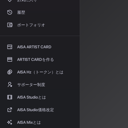
これまでの受動
なく、頼れるパ
履歴
対話型A
ポートフォリオ
今やAI DJに
「今の気分に
AISA ARTIST CARD
「もっと盛り
ARTIST CARDを作る
「ちょっと落
AISA Hz（トークン）とは
といった具体的
サポーター制度
く、その場の雰
になりました。
AISA Studioとは
プロン
AISA Studio価格改定
プロンプトによ
「80年代の
AISA Mixとは