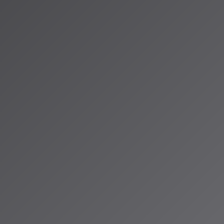
た最適な選曲が行
内容を微調整で
ます。
e Music
たんです。
ストが選択でき
レイリストが生
。