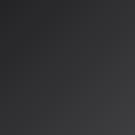
する技術がどこまで進化しているのか、2026年現在の最新動向を
体験の根本的な変化
こんな経験はありませんか？
んで今かけてくれたの？」
気分にぴったり！」
ティスト知らなかったけど、すごくハマる！」
出会いが増えていませんか？これはもうSFの世界の話ではありません
ンデーションAIは私たちの音楽体験を根本から変えつつあります。
tifyの革命的なアップデー
8日、Spotifyが発表した最新アップデートは、まさに革命的なもの
をリアルタイムで解釈し、最適な音楽体験を動的に生成する3つの
んです。