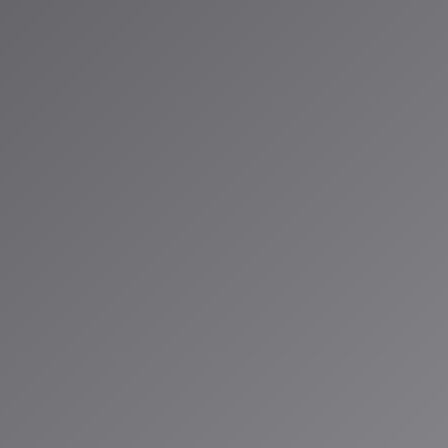
て」
経過や気分の変化を含めた指示も理解します。
入力が自然言語処理モデルによって解釈
やメタデータと照合
のリスニング履歴や好みのプロファイルと統合
様性や新鮮さを考慮しながら最適なプレイリストを生成
Jの進化
したAI DJが、2026年版では双方向の対話が可能になりました。音
て」「今は落ち着いた曲がいい」とリクエストできるようになったんで
を学習し、次回のセッションでよりパーソナライズされた選曲を提
egrets Timeの哲学
目指しているのは、単にアプリ内での滞在時間を増やすことではありませ
Time」という哲学があります。これは、ユーザーが音楽を聴く時間のす
時間であるべきだという考え方です。