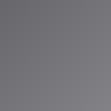
今のあなたの状
念
。
提供するだけ
とができる
テクノロジーと
を瞬時に作成す
には少し明るいジ