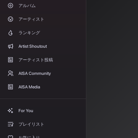
を理解し、推薦
アルバム
音楽
アーティスト
みなさん、最近
ランキング
「この曲、な
Artist Shoutout
「まさに今の
アーティスト投稿
「こんなアー
AISA Community
そんな不思議な
AISA Media
在、音楽レコメ
Spo
For You
2026年1月2
その瞬間の意図
プレイリスト
法が導入された
お気に入り