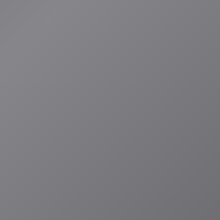
とを目指してい
発表しました。この
膨大な音楽カタログ
で活用されるこ
切ったことは大き
を理解する創造
規模言語モデル