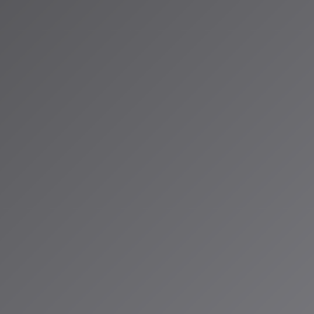
です。つまり、AIは単に「この曲に似た曲」を探すだけでなく、「
曲」を考えて選んでいるんです。
エージェンシー：新しい概
otifyが提唱しているのは「AIエージェンシー」という新しい概念です
動的で、ユーザーの過去の行動に基づいてレコメンデーションを
ーザーと対話し、ユーザーの意図を理解し、自律的に行動するこ
ゴリズムのハンドルを握り、自らの感性でオーディオ体験を操る。
共鳴する新しいステージへと進化しているんです。
ed Playlistの具体例
示文を入力するだけで、AIが複雑な意図を汲み取ったプレイリスト
：
書をしたい。最初は集中できるインストゥルメンタルで、1時間後