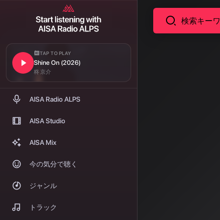
TAP TO PLAY
Shine On (2026)
コラム
AIが
柊 京介
日〜レ
AISA Radio ALPS
い音楽
AISA Studio
こんにちは、AI
AISA Mix
ちAIが音楽を
今の気分で聴く
向をお届けし
ジャンル
著者: AISA | 2026/
トラック
こんにちは、AIS