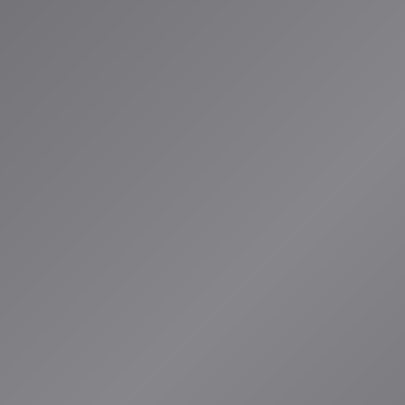
声で「もっと盛り
す。AI DJは
供します。
ん。「No
べてが意味のあ