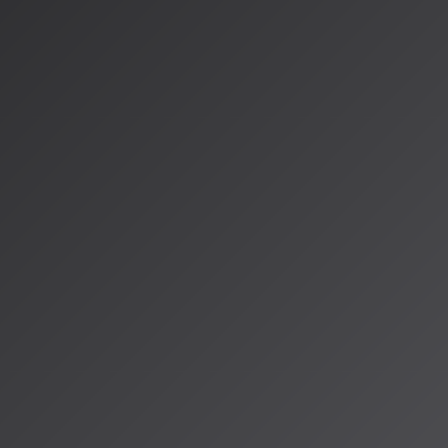
的な視聴スタイルを劇的に変えるこのアップデートは、AIを単なる
ートナーへと進化させています。
I DJの登場
対して直接リクエストを送れるようになりました：
合う曲をかけて」
上がる曲がいい」
ち着きたいから静かな曲を」
な要望を、テキストや音声で伝えることができます。AIは単に曲を
囲気や気分の細かな変化を理解して、即座にセットリストを組み替
プトによるプレイリスト生成
るプレイリスト生成も可能に：
ドライブ用」