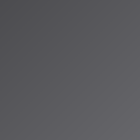
fyのVoyager技術
開発した「Voyager」という技術は、大規模なデータセットにおける高
現するライブラリで、Spotifyの音楽レコメンデーションシステ
、数十億もの楽曲の特徴を数ミリ秒で検索し、あなたの好みに似た曲を
。
gleのトランスフォーマーアプロ
の研究者たちは、トランスフォーマーモデルを音楽レコメンドに活用す
ます。現在YouTubeで実験的に適用されているこのアプローチは
の行動を理解し、そのコンテキストに基づいてユーザーの好みをよ
ーを構築することを目的としています。
音楽を聴いているユーザーが、よりアップビートな音楽を好むかも
きはそのような音楽をスキップするため、ジムでのこの行動は注目
えれば、レコメンダーはユーザーのコンテキストとグローバルユー
アテンションウェイトを適用するのです。
、スキップ率の減少やユーザーが音楽を聴く時間の増加など、レコ