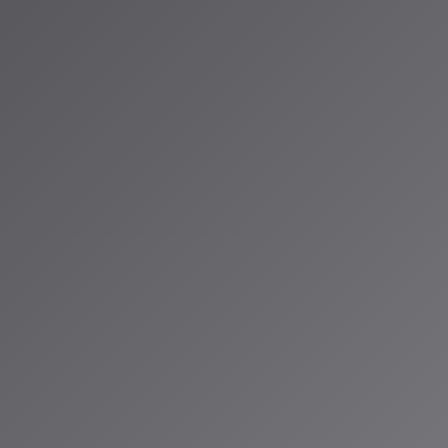
速かつ高精度な近
ムを支える重要な
見つけ出すこと
ーチ
るアプローチにつ
、音楽を聴く際の
り的確に予測で
しれない。通
度が低くなるは
ザーのリスニン
メンダーの改善