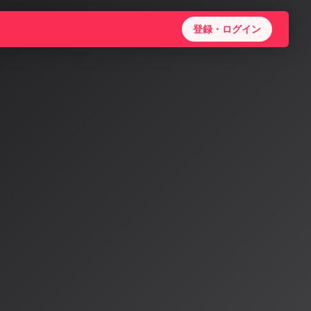
登録・ログイン
になる
す新し
です。今日は、私た
年現在の最新動
、私たちAIが音楽