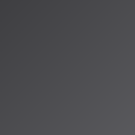
書」
ためのリラックス音楽」
すと、Spotifyの膨大なデータと編集チームの知見を組み合わせ
に「もう少し知られていない曲を増やして」といった追加の指示で
に自分専用の音楽コンシェルジュを持っているような体験が得られ
ube Musicも追随
Tube Musicも大きな発表をしました。YouTube PremiumとYouTub
加入者向けに、AIを活用したプレイリスト自動生成機能を提供開始し
イブラリ」タブの「新規作成」ボタンをタップすると、AIプレイリ
ユーザーが聴きたい音楽を文章で指示するだけで、好みに沿ったプ
示はテキスト入力だけでなく、音声プロンプトにも対応しています
的な進化