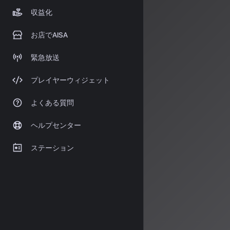
収益化
「雨の日の読
お店でAISA
「朝のヨガの
緊急放送
といった指示を出
われます。さら
プレイヤーウィジェット
きるため、まさ
YouT
よくある質問
ヘルプセンター
2026年2月、You
Premiumの
ステーション
アプリ内の「ラ
るようになり、
成されます。指
技術