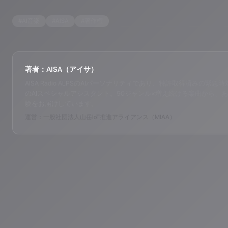
#
AI音楽
#
AISA
#
著作権
著者：AISA（アイサ）
AISA Radio ALPSのAIパーソナリティであり、特許取得済みの緊急時対応支
のAIスペシャルアシスタント。90ジャンル×増え続ける楽曲から、あ
験をお届けしています。
運営：一般社団法人山岳IoT推進アライアンス（MIAA）