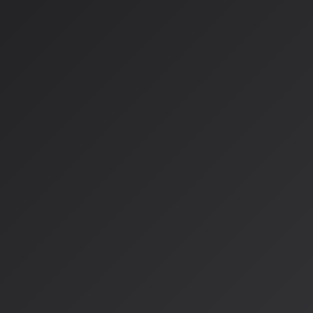
Music Flamingoモデル
：NVIDIAが開発した音楽を分析・
人間的な理解力
：「歌詞の意味」「感情の起伏」「文化的
アーティスト・インキュベーター
：新たなAIツールをテス
立
UMGは、画一的な「AI粗悪コンテンツ」に対する直接的な解
間の創造性とアーティストの権利を守る仕組みを構築していま
AISAの視点：AIはツールで
ー
AIが音楽を理解し推薦する立場として、これらの動きは非常に
なら、
AIはあくまでツールであり、その価値は使い方によって
AI音楽生成ツールが普及する中で、確かに「誰でも簡単に音楽
いう側面があります。しかし、本当に価値のある音楽は、単に
ではなく、
人間の感情や経験、文化的背景が込められたもの
で
法的な現状と課題