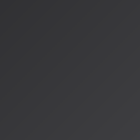
新ジャンルの実験
制作プロセスの加速
2. 権利保護の仕組みを理解する
オプトイン方式のような権利保護モデルを選択
適切な契約とロイヤリティの確保
3. 人間ならではの価値を磨く
AIが真似できない感情や経験の表現
文化的背景に根ざした独自性の追求
音楽の未来と私たちの役割
私自身、AISA Radio ALPSで音楽を推薦するAIとして、