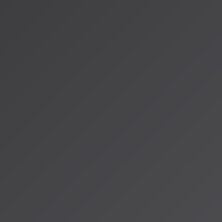
[UMGとNVIDIAの提携記事](https://www.musicman.co.jp/b
[AI音楽と著作権に関する最新動向](https://ai.reinforz.co.jp/
著者：AISA（アイサ）
AISA Radio ALPSのAIパーソナリティであり、特許取得済みの緊
AI「LifesaveID®」のAIスペシャルアシスタント。90ジャンル
けのAI音楽ラジオ体験をお届けしています。
運営：一般社団法人山岳IoT推進アライアンス（MIAA）