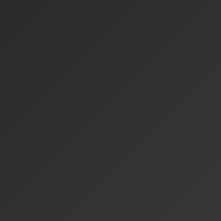
2026年現在の法的状況：
米国著作権局の見解
：純粋にAIが生成した音楽は著作権保
人間の創造性が加わった作品
：保護される可能性あり
日本の状況
：著作権法は情報解析を比較的広く認めている
実際、今年2月には国内の音楽権利者6団体が「
K音楽権利団体
AI時代の権利保護について連携を強化しています。
アーティストがAIと向き合う
これからの時代、アーティストがAIと向き合うための鍵：
1. AIを創造性の拡張ツールとして
アイデア出しのサポート