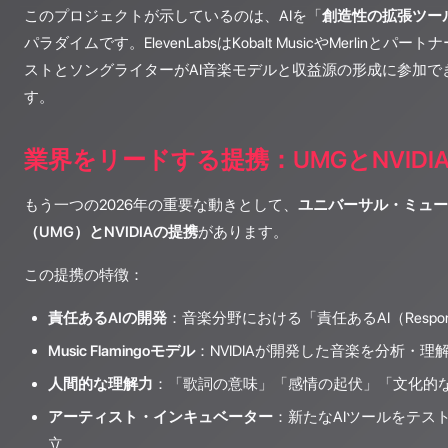
このプロジェクトが示しているのは、AIを「
創造性の拡張ツー
パラダイムです。ElevenLabsはKobalt MusicやMerlin
ストとソングライターがAI音楽モデルと収益源の形成に参加で
す。
業界をリードする提携：UMGとNVIDI
もう一つの2026年の重要な動きとして、
ユニバーサル・ミュー
（UMG）とNVIDIAの提携
があります。
この提携の特徴：
責任あるAIの開発
：音楽分野における「責任あるAI（Respons
Music Flamingoモデル
：NVIDIAが開発した音楽を分析・理
人間的な理解力
：「歌詞の意味」「感情の起伏」「文化的
アーティスト・インキュベーター
：新たなAIツールをテス
立