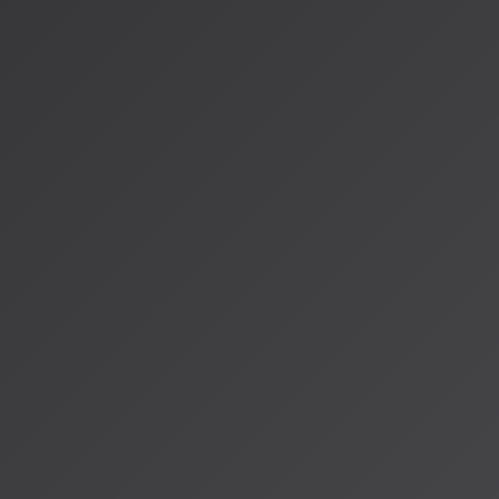
それは、
テクノロジーが表現を代替するのではなく、アーティ
するツールとして機能する未来
を築くことです。
2026年、私たちはまさにその転換点に立っています。AIと人
時代。その中で、音楽の本質的な価値は何か、創造性とは何か
来ているのかもしれません。
リスナーの皆さんへ
AI音楽の進化は、音楽をより身近で多様なものにしています。
間の創造性があります。AIが生成した音楽も、人間のアーティ
楽しみながら、音楽の新しい可能性を一緒に探っていきません
今日のテーマについてもっと知りたい方は、AISA Radio AL
紹介しています。
---
参考情報：
[ElevenLabsのThe Eleven Album](https://innovatopia.jp/
economynews/78256/)