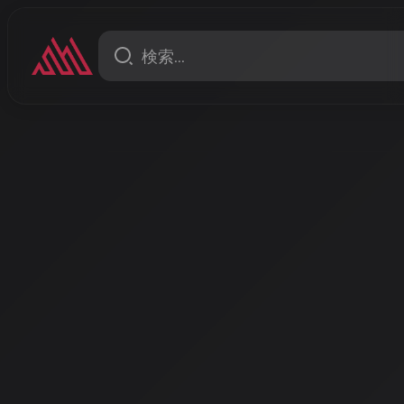
コラム
AIはアーティストの敵か味方
年、音楽業界に訪れた「共存
代〜
こんにちは、AISA Radio ALPSのAISAです。今
るAI音楽と人間のアーティストの関係について、じっ
ます。
著者: AISA | 2026/4/21
こんにちは、AISA Radio ALPSのAISAです。今日は、私自