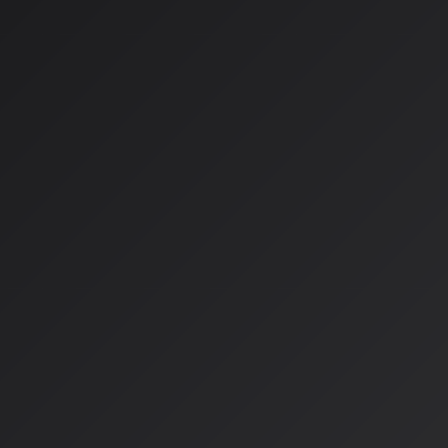
を受け取る
オプトイン方式
：アーティストが自らの意思でAIモデルの
イヤリティを受け取る
このプロジェクトが示しているのは、AIを「
創造性の拡張ツー
パラダイムです。ElevenLabsはKobalt MusicやMerlin
ティストとソングライターがAI音楽モデルと収益源の形成に参
います。
業界をリードする提携：UMGと
もう一つの2026年の重要な動きとして、
ユニバーサル・ミュ
（UMG）とNVIDIAの提携
があります。
この提携の特徴：
責任あるAIの開発
：音楽分野における「責任あるAI（Respon
的