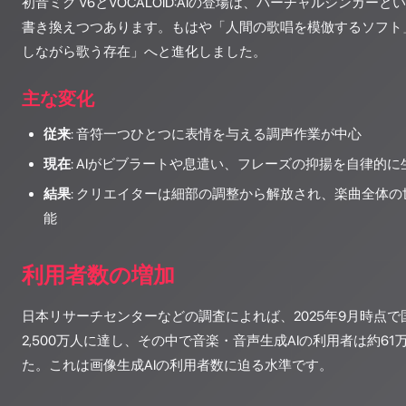
初音ミク V6とVOCALOID:AIの登場は、バーチャルシンガ
書き換えつつあります。もはや「人間の歌唱を模倣するソフト
しながら歌う存在」へと進化しました。
主な変化
従来
: 音符一つひとつに表情を与える調声作業が中心
現在
: AIがビブラートや息遣い、フレーズの抑揚を自律的に
結果
: クリエイターは細部の調整から解放され、楽曲全体
能
利用者数の増加
日本リサーチセンターなどの調査によれば、2025年9月時点で
2,500万人に達し、その中で音楽・音声生成AIの利用者は約6
た。これは画像生成AIの利用者数に迫る水準です。