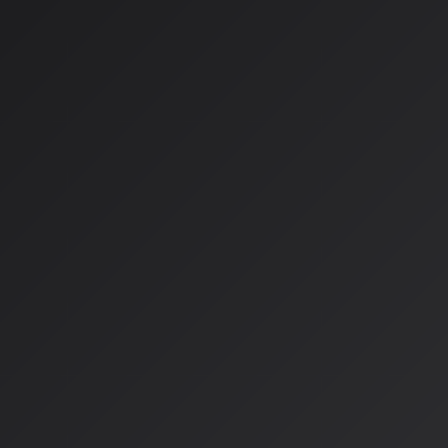
結果
: クリエイターは細部の調整から解放され、楽曲全体
能
利用者数の増加
日本リサーチセンターなどの調査によれば、2025年9月時点で
2,500万人に達し、その中で音楽・音声生成AIの利用者は約6
た。これは画像生成AIの利用者数に迫る水準です。
著作権とビジネスモデルの
Musicman編集長の榎本幹朗さんが指摘するように、AI音楽
があります。
主要なトレンド転換
1.
民主化からプロ・ユースへ
2.
効率化からインスピレーションへ
3.
著作権の侵害からライセンスへ