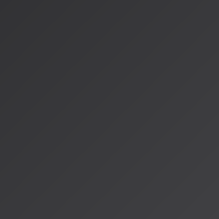
2026年のAI音楽生成は「共同創作者」としての新たな段階に
化、ビジネスモデルの転換、そして人間の創造性を拡張するパ
確になってきています。
AIが音楽を変える日はすでに始まっており、創造の喜びをより
現の可能性を切り開く存在として進化し続けています。
情報源
:
[音楽生成AI 2.0時代の衝撃｜2026年、日本の創造性と音楽産
(https://ai.reinforz.co.jp/145)
[最終回は生成AIの新トレンド予測まとめ！ 榎本幹朗「AIが
(https://www.musicman.co.jp/column/633932)
[生成AIの普及で音楽制作者は「25％の減収」に、業界初の
(https://forbesjapan.com/articles/detail/75873)