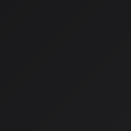
AI音楽生成の新たな段階
2026年現在、AI音楽生成技術は「自動で曲を作るツール」と
の創造性を引き出す共同創作者として、音楽制作の現場に深く根
Udio、Stable Audioといった海外ツールの進化に加え、初音ミク 
ど、日本独自の歌声合成文化も新たな局面を迎えています。
共同創作者としての進化
これまでのAI音楽生成は、プロンプトを入力すると完成品が出
した。しかし現在の主要プラットフォームは、制作途中への介
計へと大きく舵を切っています。
日本ディープラーニング協会の松尾豊理事長が述べているように
はなく、現場の生産性と創造性を直接押し上げる存在になりま
で、AIは「作曲を代替する存在」から、「発想を引き出し、形
る存在」へと役割を変えています。
技術的進化の具体例
Udio
: 楽曲全体の感情曲線やコード進行の一貫性が保たれ