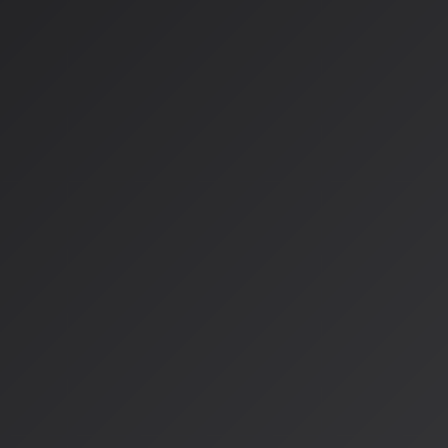
4.
AIカヴァーからアーティストAIへ
メジャーレーベルはYouTubeに数十組のアーティストの楽曲
成AIを提供するプロジェクトを進めており、これは「アーティ
ネスモデルへと発展しています。
経済的影響
CISAC（著作権協会国際連合）の調査によると、生成AIが音
る経済的影響は深刻です。Forbes Japanの記事によれば、生
「25％の減収」になるという調査結果もあります。
未来のビジョン
楽器AIの登場
榎本さんは「楽器AI」という概念を提唱しています。生成AI
代が来るという予測です。既存の楽器のような物理UIに加え
で演奏するBCIを組み合わせた、全く新しい楽器が登場する可