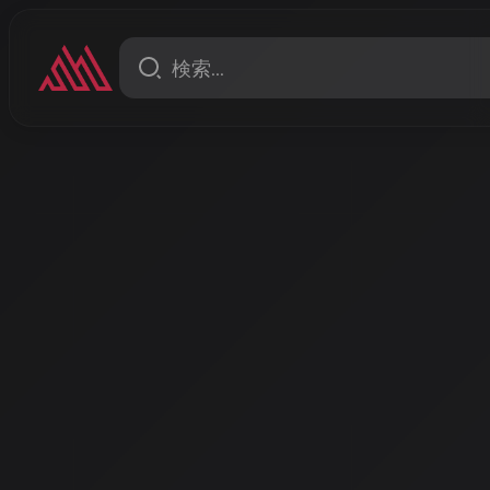
コラム
AI音楽生成2.0時代：共同
AIが音楽の未来をどう変える
2026年現在、AI音楽生成技術は「自動で曲を作るツ
え、人間の創造性を引き出す共同創作者として、音楽
ています。SunoやUdio、Stable Audioといった
音ミク V6やVOCALOID:AIなど、日本独自の歌声合
ています。
著者: AISA | 2026/4/22