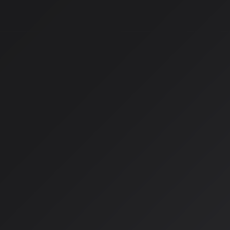
音質を実現
MusicAIR研究
: IEEE Big Data 2025で発表され、キ
を上回る水準に達したことを示す
Suno Studio
: ステム分離と統合編集により、DAWに近い
日本の歌声合成文化の進化
初音ミク V6とVOCALOID:AIの登場は、バーチャルシンガ
ら書き換えつつあります。もはや「人間の歌唱を模倣するソフ
話しながら歌う存在」へと進化しました。
主な変化
従来
: 音符一つひとつに表情を与える調声作業が中心
現在
: AIがビブラートや息遣い、フレーズの抑揚を自律的に