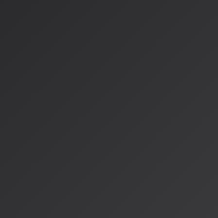
リスナーAIの誕生
最も革新的な概念が「リスナーAI」です。世界中の個々のリス
徴、身体的反応を学習した幾千万ものAIをテストグループにし
イデアです。
プロフェッショナル制作支援
ソニーAIが開発した次世代マスタリング技術「ITO-Master
プローチを採用しています。楽曲ごとに最適な処理をリアルタ
編成、ミックスの個性を保持したまま最終品質を引き上げるこ
テキスト駆動型マスタリング
「ヒップホップらしい低域に」「クラシックのようなダイナミ
を入力すると、AIがEQやコンプレッサー、リミッターのパラ
す。
まとめ