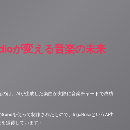
Udioが変える音楽の未来
なのは、AIが生成した楽曲が実際に音楽チャートで成功
の
Suno
を使って制作されたもので、IngaRoseというAI生
1位を獲得しています：