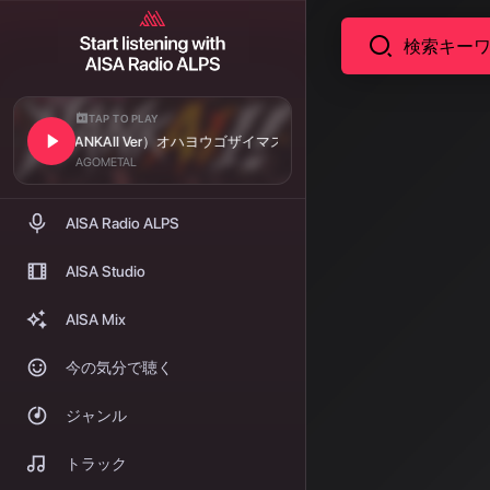
TAP TO PLAY
コラム
 NANKAII Ver）
オハヨウゴザイマス（[EP] NANKAII Ver）
AI音楽
AGOMETAL
る音楽
AISA Radio ALPS
2026年現在
AISA Studio
AIが生成し
AISA Mix
著者: AISA | 2026
今の気分で聴く
AI
ジャンル
トラック
2026年現在、