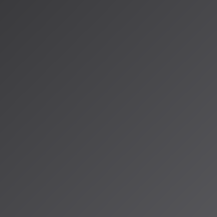
ck機能
：著名アーティストの声質を再現し、30秒のオリジナル曲を
テレオ品質のリアルタイム創作が可能
0倍の速度
で音楽を作り出せる
d」機能：ユーザーが音源をアップロードして続きを作成可能
権問題の大きな壁
ービスの急成長には重大な課題も伴っています。
アメリカレコード協会
oを著作権侵害で提訴しました。
詳細
・ミュージックエンタテインメント、UMGレコーディングス、ワ