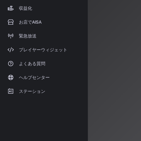
Dream Tra
収益化
お店でAISA
48kHzス
緊急放送
人間作曲の
2
プレイヤーウィジェット
「Exten
よくある質問
著作
ヘルプセンター
AI音楽生成サ
ステーション
SunoとUdi
訴訟の
原告
：ソニー
など