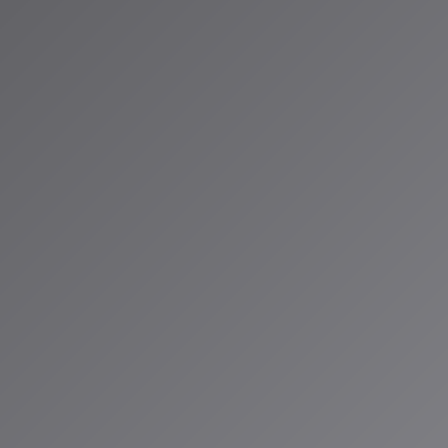
かし、根本的な
出す音楽が実際
ません。Suno
も、あなただけの
開があるかもし