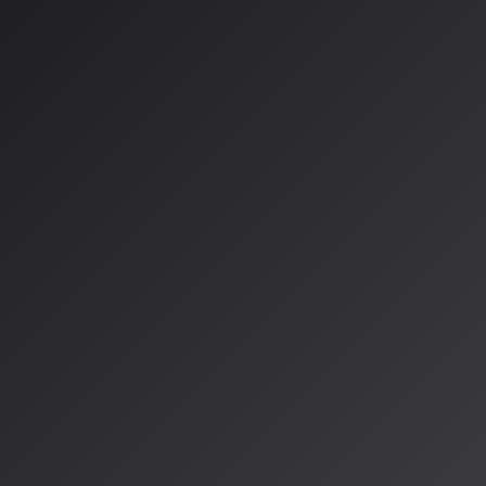
音楽チャートで成功を収めていることです。
ラルヒットとなった楽曲『Celebrate Me』は、AI音楽生成サービス
、IngaRoseというAI生成ペルソナ名義でリリースされました。
ャートで1位を獲得しています：
ンド
とに、米国iTunesトップ100のうち5曲がIngaRoseの楽曲とい
ikTokプロフィールフォロワー数は22万人を超え、『Celebrate Me』
に音源として使用されています。