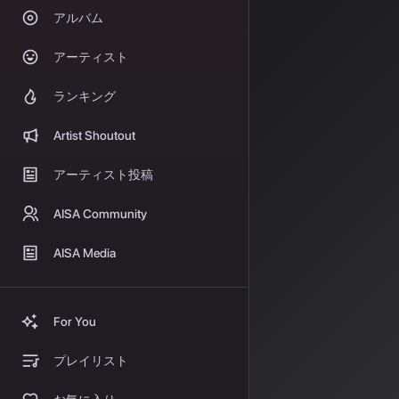
た楽曲が実際に
アルバム
TikTokでバイ
制作されたもので
アーティスト
のiTunesチ
ランキング
米国
Artist Shoutout
英国
アーティスト投稿
フランス
AISA Community
カナダ
AISA Media
ニュージーラ
さらに驚くべきこ
For You
IngaRoseのT
プレイリスト
30万本の動画