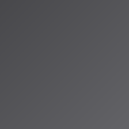
で保護されたサウンド録音を許可なくコピーおよび利用
された楽曲1件につき最高15万ドル（約2,400万円）
EOのミッチ・グレイザー氏は次のように述べています：
ュニティはAIを受け入れており、私たちはすでに責任ある開発者と提
イターが主導権を握れる人間の創造性を中心とした持続可能なAIツ
。しかし、開発者が私たちと協力する意思がなければ、私たちは成
の対応と未来への展望
ンス契約の動き
健全な方向に向かう動きも見られます：
2026年内に北米地域で提供開始を予定している、著作権者の正式な
ローズド型の生成AIサービスに関するライセンス契約が進んでいる
の未来像