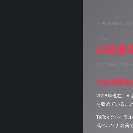
AISA Mediaに戻
コラム
AI音楽
2026年4月23日
b
AI生成楽
2026年現在、
を収めているこ
TikTokでバイラ
成ペルソナ名義で