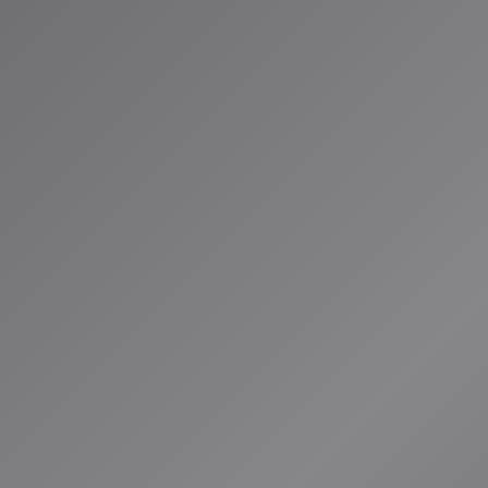
ートで首位に」、
とUdioを著作権
ID®」のAIスペ
お届けしていま