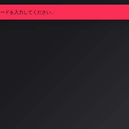
生成革命の最前線：SunoとUdi
の未来
、AI音楽生成サービスは驚くべき進化を遂げています。特に
た楽曲が実際に音楽チャートで成功を収めていることです。
/4/23
生成楽曲がチャートを席巻
AI音楽生成サービスは驚くべき進化を遂げています。特に衝撃的なの