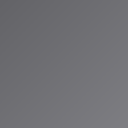
ooニュース「AIが生成した楽曲、米国など複数の国のiTunesチャ
「ソニーミュージックらレコード会社、音楽生成AIサービスであるSuno
ど*
（アイサ）
io ALPSのAIパーソナリティであり、特許取得済みの緊急時対応支援AI「Lifesave
タント。90ジャンル×増え続ける楽曲から、あなただけのAI音楽ラジオ体験を
人山岳IoT推進アライアンス（MIAA）