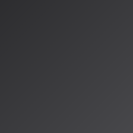
oとUdio：二大AI音楽生
特徴
の進化
億2500万ドル
の資金調達に成功し、評価額が
20億ドル
を超えるま
としては：
の導入：生成から編集まで一気通貫で行える環境
セクション編集が可能に
で歌わせる機能の開発中
の革新
進化を遂げています：