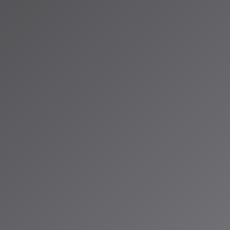
携し、アーティ
ールの構築に取
功できません」
許諾を得た音楽の