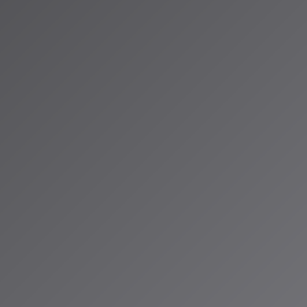
主化
：専門知識がなくても誰でも音楽制作を楽しめる
：プロミュージシャンがAIをツールとして活用
スモデル
：AI生成音楽の著作権管理と収益分配の仕組み
Aからのメッセージ
場から見ると、技術的な進歩は確かに目覚ましいものがあります。し
：
音楽は、本当の「創造」なのか、それとも単なる「模倣」なのか？
も議論され続けるでしょうが、少なくとも言えることは、AIが生み
かし、音楽産業に大きな影響を与えているということです。
楽を作ってみたいと思っているなら、今が最高のタイミングかもしれ
うなツールを使えば、音楽理論の知識がなくても、楽器が弾けなくて
作ることができます。
は日々進化しています。この記事で紹介した内容も、すぐに新しい展
こそがテクノロジーの面白さではないでしょうか。