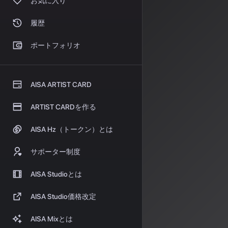
Sun
お気に入り
スの
履歴
ポートフォリオ
Suno
AISA ARTIST CARD
Sunoは最近、
1
た。最新の機能
ARTIST CARDを作る
Suno Studio
AISA Hz（トークン）とは
ステム分離や
サポーター制度
ユーザーの声
AISA Studioとは
Udio
AISA Studio価格改定
AISA Mixとは
Udioも独自の