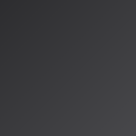
の
Suno
を使って
この曲は以下の国
う事実です。
はTikTok上で約