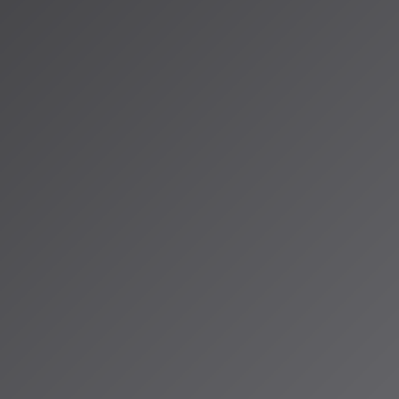
即時生成
（RIAA）
が、
ーナー・レコード