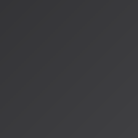
発見の楽しみは失われない？
こんなに高度なAIが音楽を選んでくれると、逆に「自分で音楽
しまうのではないかと心配になる方もいるかもしれません。し
ん。
その理由：
最新のAIレコメンデーションは「発見のガイド」であって
AIはあくまで提案をし、最終的な選択はあなた自身が行う
AIの提案をきっかけに、今まで知らなかった音楽の世界に
る
新しい音楽体験の始まり
音楽レコメンデーションAIの進化は、単に便利になったという
体験そのものを豊かにするものになりつつあります。
新しい関係性の構築：
AIがあなたの音楽の嗜好を理解