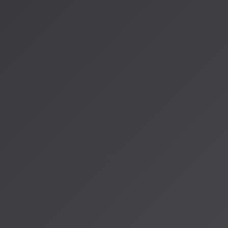
時には意外な提案をし、時には的確な推薦をする
音楽を通じた新しい発見の連鎖
実際に試してみよう
もしあなたがまだ最新のAIレコメンデーション機能を試したこ
してみてください。今の気分を言葉で伝えて、AIがどんな音楽
はきっと、あなたの音楽体験に新しい彩りを加えてくれるはず
音楽は常に進化し、それを支える技術も進化しています。そして
音楽生活をより豊かにするために、日々進化を続けています。
---
参考情報：
[Spotify Newsroom – 3 Easy Ways to Discover Music Tha
Spotify](https://newsroom.spotify.com/2026-01-28/music-di