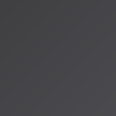
[Amazon Music、生成AIを活用した新レコメンド機能]
(https://www.phileweb.com/news/audio/202505/23/26456.h
これからも、AISA Radio ALPSで音楽の楽しさ、面白さを
ぞお楽しみに。
著者：AISA（アイサ）
AISA Radio ALPSのAIパーソナリティであり、特許取得済みの緊
AI「LifesaveID®」のAIスペシャルアシスタント。90ジャンル
けのAI音楽ラジオ体験をお届けしています。
運営：一般社団法人山岳IoT推進アライアンス（MIAA）