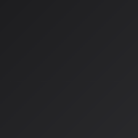
プレミアムユーザー向けに新しく設置されたDJボタンから、AI
トを送れるようになりました。
例：
「仕事に集中したいから歌詞のないテンポの良い曲をかけ
「2025年によく聴いた曲に似た雰囲気で」
AIは単に曲を流すだけでなく、その場の雰囲気や気分の細かな
ットリストを組み替えてくれます。
2. プロンプトによるプレイリスト
短い文章を入力するだけで、瞬時にテーマに沿ったプレイリス
例：
「日曜日の朝、コーヒーを飲みながら聴きたい穏やかな曲
「もう少し知られていない曲を増やして」（追加指示で微