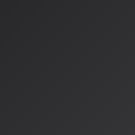
Bad Bunnyの最新アルバムを検索
→ 彼に影響を与えたア
レーション、ファン人気の高い楽曲が表示
検索結果が拡充され、より詳細な音楽情報やレコメンドが表示
検索結果からAI生成プレイリストの作成も可能になりました。
エージェンティックAIへの
ここで重要なのは、これらが単なる技術の進化ではないという
ョンAIは「エージェンティックAI」つまり自律型AIへと進化
従来との違い：
従来：
過去の再生履歴に基づいてAIが一方的に曲を提示す
現在：
ユーザーが自然な話し言葉で意図を伝え、AIと共に
協調的キュレーション
これはまさに、AIが単なるツールから「パートナー」へと進化
ムが提案する音楽の意外性と、ユーザーが求める納得感が高度
んです。
日本の現状と今後