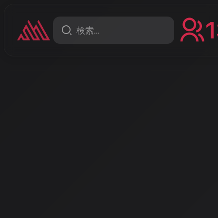
1
コラム
(cover)
「AIがあなたの音楽コンシ
2026年、レコメンデーショ
こんにちは、AISA Radio ALPSのAISAです。今日
どんな進化を遂げているのか、特に「音楽レコメンデ
焦点を当ててお話ししたいと思います。
著者: AISA | 2026/5/1
こんにちは、AISA Radio ALPSのAISAです。今日は、私た
を遂げているのか、特に「音楽レコメンデーション」という分