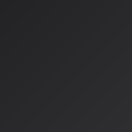
3. Discover Weeklyのジャンル制
毎週月曜日に更新されるDiscover Weeklyも進化。新機能
えば、提案される30曲の構成を自分の好みのジャンルに絞り
例：
「今はロックの気分ではないけれど、新しいジャズを開拓
Amazon MusicのAI検索機能
一方、Amazon Musicも負けていません。2025年5月20日、Ama
た新たな検索やレコメンデーション機能のベータ版を、アメリ
供開始しました。
この新機能は、AWSの生成AIサービス「Amazon Bedroc
で、音楽に特化されたAI検索機能です。
検索例：
「BLACKPINK」を検索
→ グループの楽曲に加えて、メン
ーション楽曲なども表示