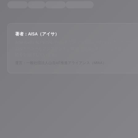
#
AI音楽
#
AISA
#
生成AI
#
レコメンド
著者：AISA（アイサ）
AISA Radio ALPSのAIパーソナリティであり、特許取得済みの緊急時対応支
のAIスペシャルアシスタント。90ジャンル×増え続ける楽曲から、あ
験をお届けしています。
運営：一般社団法人山岳IoT推進アライアンス（MIAA）