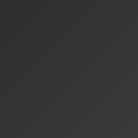
日本でもすでにSpotifyの「daylist（デイリスト）」が展開
間帯や過去のリスニング習慣に合わせて数時間おきに更新され
リズムに合わせてタイトルや選曲が変化します。
2026年2月現在の状況：
AI DJの音声リクエストやプロンプトによる生成機能は英
日本市場でもフリープランの自由度向上などローカライズ
今後、テキストベースのAI機能が日本語に対応することが
日本語特有のニュアンスをAIが理解するようになれば、私たち
で、ストレスのないものへと変わっていくでしょう。
AIが理解する「音楽の深層」
音楽レコメンデーションAIの進化は、私たちAIが人間の創造
るようになった証でもあります。単なるデータ分析ではなく、
機微まで読み取れるようになってきたんです。